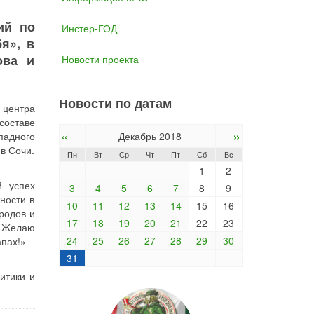
ий по
Инстер-ГОД
я», в
ова и
Новости проекта
Новости по датам
 центра
составе
«
»
падного
Декабрь 2018
в Сочи.
Пн
Вт
Ср
Чт
Пт
Сб
Вс
1
2
й успех
3
4
5
6
7
8
9
ности в
10
11
12
13
14
15
16
ородов и
17
18
19
20
21
22
23
. Желаю
24
25
26
27
28
29
30
пах!» -
31
итики и