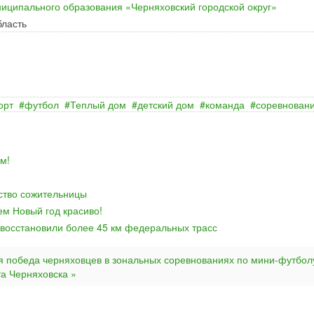
иципального образования «Черняховский городской округ»
бласть
орт
футбол
Теплый дом
детский дом
команда
соревнован
м!
йство сожительницы
ем Новый год красиво!
 восстановили более 45 км федеральных трасс
я победа черняховцев в зональных соревнованиях по мини-футбол
та Черняховска »