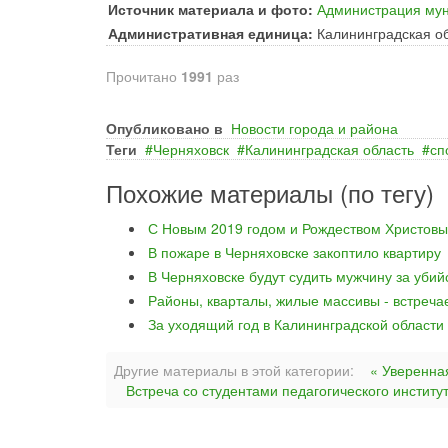
Источник материала и фото:
Администрация мун
Административная единица:
Калининградская о
Прочитано
1991
раз
Опубликовано в
Новости города и района
Теги
Черняховск
Калининградская область
сп
Похожие материалы (по тегу)
С Новым 2019 годом и Рождеством Христовы
В пожаре в Черняховске закоптило квартиру
В Черняховске будут судить мужчину за уби
Районы, кварталы, жилые массивы - встреча
За уходящий год в Калининградской области
Другие материалы в этой категории:
« Уверенна
Встреча со студентами педагогического институ