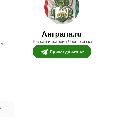
Анграпа.ru
Новости и история Черняховска
ия
Присоединиться
у