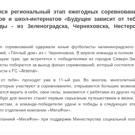
лся региональный этап ежегодных соревнован
ов и школ-интернатов «Будущее зависит от теб
ды - из Зеленоградска, Черняховска, Нестер
п соревнований одержали юные футболисты калининградского
ей, «Тёплый дом» из г. Черняховска. В апреле команда в полном 
щем туре, где встретятся с победителями из городов Северо-За
исты поборются за выход финал соревнований, который состоится 
ости к FC «Arsenal».
от тебя» проходят уже в 11-ый раз. Во многом, многолетни
которые участвуют в соревнованиях, открываются большие возмож
атся верить в себя, свои силы, знакомятся с ребятами из других г
ербург для многих станет первым серьезным путешествием в жизни
истам, а команде-победителю удачи и победы в следующих эта
ого отделения компании «МегаФон».
мпанией «МегаФон» при поддержке Министерства социальной пол