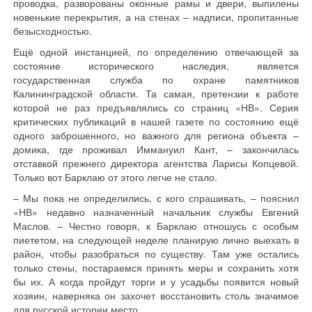
проводка, разворованы оконные рамы и двери, выпилены
новенькие перекрытия, а на стенах – надписи, пропитанные
безысходностью.
Ещё одной инстанцией, по определению отвечающей за
состояние исторического наследия, является
государственная служба по охране памятников
Калининградской области. Та самая, претензии к работе
которой не раз предъявлялись со страниц «НВ». Серия
критических публикаций в нашей газете по состоянию ещё
одного заброшенного, но важного для региона объекта –
домика, где проживал Иммануил Кант, – закончилась
отставкой прежнего директора агентства Ларисы Копцевой.
Только вот Барклаю от этого легче не стало.
– Мы пока не определились, с кого спрашивать, – пояснил
«НВ» недавно назначенный начальник службы Евгений
Маслов. – Честно говоря, к Барклаю отношусь с особым
пиететом, на следующей неделе планирую лично выехать в
район, чтобы разобраться по существу. Там уже остались
только стены, постараемся принять меры и сохранить хотя
бы их. А когда пройдут торги и у усадьбы появится новый
хозяин, наверняка он захочет восстановить столь значимое
для русской истории место.