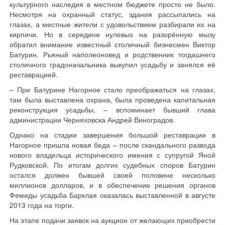
культурного наследия в местном бюджете просто не было.
Несмотря на охранный статус, здания рассыпались на
глазах, а местные жители с удовольствием разбирали их на
кирпичи. Но в середине нулевых на разорённую мызу
обратил внимание известный столичный бизнесмен Виктор
Батурин. Рьяный наполеоновед и родственник тогдашнего
столичного градоначальника выкупил усадьбу и занялся её
реставрацией.
– При Батурине Нагорное стало преображаться на глазах,
там была выставлена охрана, была проведена капитальная
реконструкция усадьбы, – вспоминает бывший глава
администрации Черняховска Андрей Виноградов.
Однако на стадии завершения большой реставрации в
Нагорное пришла новая беда – после скандального развода
нового владельца исторического имения с супругой Яной
Рудковской. По итогам долгих судебных споров Батурин
остался должен бывшей своей половине несколько
миллионов долларов, и в обеспечение решения органов
Фемиды усадьба Барклая оказалась выставленной в августе
2013 года на торги.
На этапе подачи заявок на аукцион от желающих приобрести