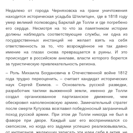
Недалеко от города Черняховска на грани уничтожения
находится историческая усадьба Штилитцен, где в 1818 году
умер великий полководец Барклай де Толли и где погребено
его сердце. Несмотря на то что за памятником истории
должны наблюдать соответствующие службы, ни одна из
государственных инстанций не желает взять на себя
ответственность за то, что возрождённое не так давно
имение на глазах снова превращается в руины. И это
происходит в российском анклаве, власти которого борются
за туристическую привлекательность региона.
– Роль Михаила Богдановича в Отечественной войне 1812
года трудно переоценить, – считает кандидат исторических
наук Сергей Екимов. – Основатель русской разведки,
разработчик тактики выжженной земли, именно де Толли
создал организованное партизанское движение, чем
обескровил наполеоновскую армию. Замечательный стратег
после смерти Кутузова возглавил победоносный заграничный
поход русской армии. При этом де Толли никогда не был в
фаворе при дворе. Каждый шаг его воспринимался со
скепсисом, но когда его задумки успешно реализовывались,
от интриганов, желающих записать эти идеи себе в актив, не