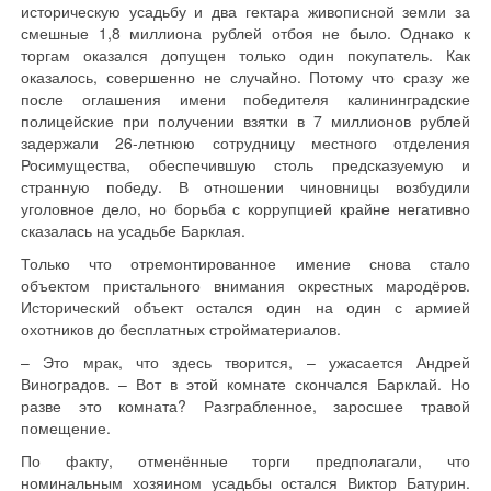
историческую усадьбу и два гектара живописной земли за
смешные 1,8 миллиона рублей отбоя не было. Однако к
торгам оказался допущен только один покупатель. Как
оказалось, совершенно не случайно. Потому что сразу же
после оглашения имени победителя калининградские
полицейские при получении взятки в 7 миллионов рублей
задержали 26-летнюю сотрудницу местного отделения
Росимущества, обеспечившую столь предсказуемую и
странную победу. В отношении чиновницы возбудили
уголовное дело, но борьба с коррупцией крайне негативно
сказалась на усадьбе Барклая.
Только что отремонтированное имение снова стало
объектом пристального внимания окрестных мародёров.
Исторический объект остался один на один с армией
охотников до бесплатных стройматериалов.
– Это мрак, что здесь творится, – ужасается Андрей
Виноградов. – Вот в этой комнате скончался Барклай. Но
разве это комната? Разграбленное, заросшее травой
помещение.
По факту, отменённые торги предполагали, что
номинальным хозяином усадьбы остался Виктор Батурин.