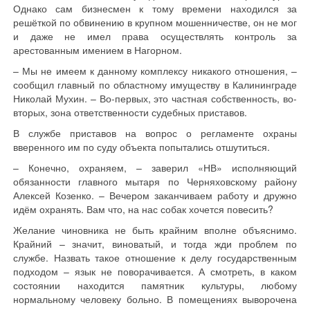
Однако сам бизнесмен к тому времени находился за
решёткой по обвинению в крупном мошенничестве, он не мог
и даже не имел права осуществлять контроль за
арестованным имением в Нагорном.
– Мы не имеем к данному комплексу никакого отношения, –
сообщил главный по областному имуществу в Калининграде
Николай Мухин. – Во-первых, это частная собственность, во-
вторых, зона ответственности судебных приставов.
В службе приставов на вопрос о регламенте охраны
вверенного им по суду объекта попытались отшутиться.
– Конечно, охраняем, – заверил «НВ» исполняющий
обязанности главного мытаря по Черняховскому району
Алексей Козенко. – Вечером заканчиваем работу и дружно
идём охранять. Вам что, на нас собак хочется повесить?
Желание чиновника не быть крайним вполне объяснимо.
Крайний – значит, виноватый, и тогда жди проблем по
службе. Назвать такое отношение к делу государственным
подходом – язык не поворачивается. А смотреть, в каком
состоянии находится памятник культуры, любому
нормальному человеку больно. В помещениях выворочена