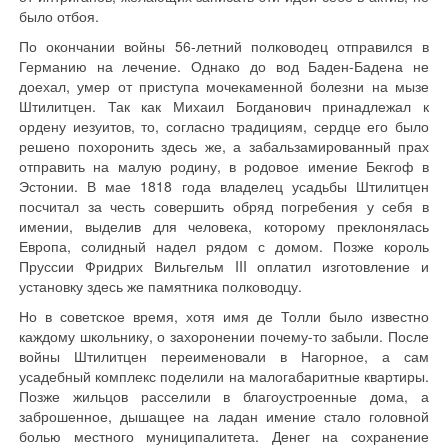
было отбоя.
По окончании войны 56-летний полководец отправился в
Германию на лечение. Однако до вод Баден-Бадена не
доехал, умер от приступа мочекаменной болезни на мызе
Штилитцен. Так как Михаил Богданович принадлежал к
ордену иезуитов, то, согласно традициям, сердце его было
решено похоронить здесь же, а забальзамированный прах
отправить на малую родину, в родовое имение Бекгоф в
Эстонии. В мае 1818 года владелец усадьбы Штилитцен
посчитал за честь совершить обряд погребения у себя в
имении, выделив для человека, которому преклонялась
Европа, солидный надел рядом с домом. Позже король
Пруссии Фридрих Вильгельм III оплатил изготовление и
установку здесь же памятника полководцу.
Но в советское время, хотя имя де Толли было известно
каждому школьнику, о захоронении почему-то забыли. После
войны Штилитцен переименовали в Нагорное, а сам
усадебный комплекс поделили на малогабаритные квартиры.
Позже жильцов расселили в благоустроенные дома, а
заброшенное, дышащее на ладан имение стало головной
болью местного муниципалитета. Денег на сохранение