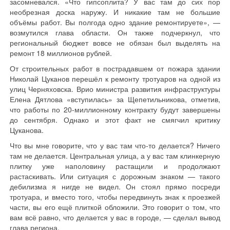
засомневался. «Что гипсоплита? У вас там до сих пор
необрезная доска наружу. И никакие там не большие
объёмы работ. Вы полгода одно здание ремонтируете», —
возмутился глава области. Он также подчеркнул, что
региональный бюджет вовсе не обязан был выделять на
ремонт 18 миллионов рублей.
От строительных работ в пострадавшем от пожара здании
Николай Цуканов перешёл к ремонту тротуаров на одной из
улиц Черняховска. Врио министра развития инфраструктуры
Елена Дятлова «вступилась» за Щепетильникова, отметив,
что работы по 20-миллионному контракту будут завершены
до сентября. Однако и этот факт не смягчил критику
Цуканова.
Что вы мне говорите, что у вас там что-то делается? Ничего
там не делается. Центральная улица, а у вас там клинкерную
плитку уже наполовину растащили и продолжают
растаскивать. Или ситуация с дорожным знаком — такого
дебилизма я нигде не видел. Он стоял прямо посреди
тротуара, и вместо того, чтобы передвинуть знак к проезжей
части, вы его ещё плиткой обложили. Это говорит о том, что
вам всё равно, что делается у вас в городе, — сделал вывод
глава региона.