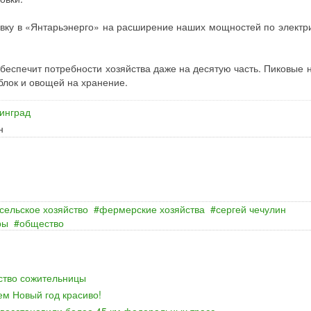
у в «Янтарьэнерго» на расширение наших мощностей по электри
беспечит потребности хозяйства даже на десятую часть. Пиковые н
яблок и овощей на хранение.
инград
н
сельское хозяйство
фермерские хозяйства
сергей чечулин
ры
общество
йство сожительницы
ем Новый год красиво!