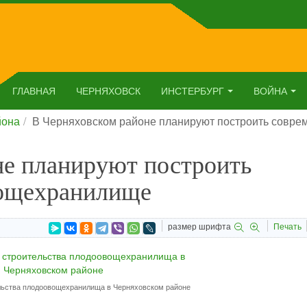
ГЛАВНАЯ
ЧЕРНЯХОВСК
ИНСТЕРБУРГ
ВОЙНА
йона
В Черняховском районе планируют построить совр
не планируют построить
вощехранилище
размер шрифта
Печать
льства плодоовощехранилища в Черняховском районе