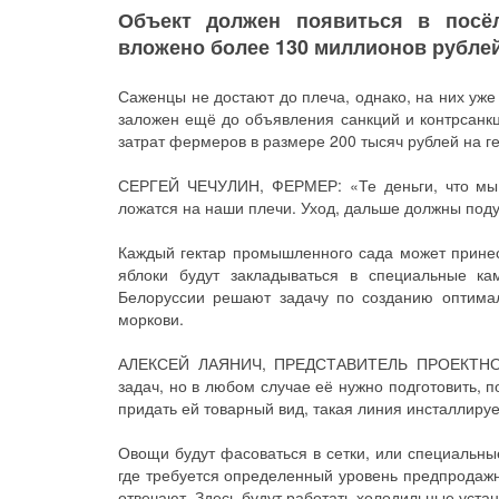
Объект должен появиться в посёл
вложено более 130 миллионов рублей
Саженцы не достают до плеча, однако, на них уже
заложен ещё до объявления санкций и контрсанкц
затрат фермеров в размере 200 тысяч рублей на ге
СЕРГЕЙ ЧЕЧУЛИН, ФЕРМЕР: «Те деньги, что мы п
ложатся на наши плечи. Уход, дальше должны поду
Каждый гектар промышленного сада может принест
яблоки будут закладываться в специальные к
Белоруссии решают задачу по созданию оптимал
моркови.
АЛЕКСЕЙ ЛАЯНИЧ, ПРЕДСТАВИТЕЛЬ ПРОЕКТНОЙ 
задач, но в любом случае её нужно подготовить, п
придать ей товарный вид, такая линия инсталлиру
Овощи будут фасоваться в сетки, или специальны
где требуется определенный уровень предпродажн
отвечают. Здесь будут работать холодильные устан