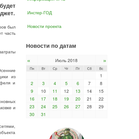
будет
джет.
Инстер-ГОД
Новости проекта
ров был
т часть
Новости по датам
затраты
«
»
Июль 2018
Пн
Вт
Ср
Чт
Пт
Сб
Вс
Осенние
1
щики из
офеля и
2
3
4
5
6
7
8
9
10
11
12
13
14
15
16
17
18
19
20
21
22
новных
23
24
25
26
27
28
29
ковке и
30
31
сетями,
объекта