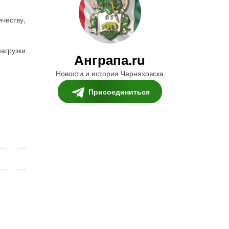
честву,
агрузки
Анграпа.ru
Новости и история Черняховска
Присоединиться