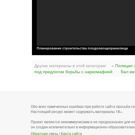
Планирование строительства плодоовощехранилища
Другие материалы в этой категории:
« Полиция 
под предлогом борьбы с наркомафией
Бал ме
Обо всех замеченных ошибках при работе сайта просьба 
Настоящий ресурс может содержать материалы 18+.
Проект является некоммерческим и не предназначен для и
он создан исключительно в информационно-образовательн
Обратная связь
|
Карта сайта