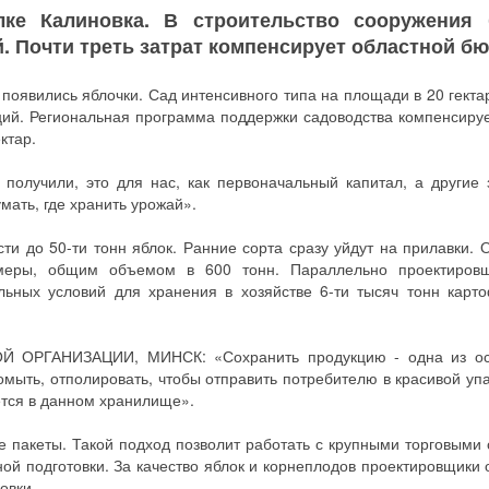
ке Калиновка. В строительство сооружения 
. Почти треть затрат компенсирует областной бю
 появились яблочки. Сад интенсивного типа на площади в 20 гекта
ий. Региональная программа поддержки садоводства компенсируе
ктар.
олучили, это для нас, как первоначальный капитал, а другие 
мать, где хранить урожай».
и до 50-ти тонн яблок. Ранние сорта сразу уйдут на прилавки. 
амеры, общим объемом в 600 тонн. Параллельно проектиров
ьных условий для хранения в хозяйстве 6-ти тысяч тонн карт
ОРГАНИЗАЦИИ, МИНСК: «Сохранить продукцию - одна из ос
омыть, отполировать, чтобы отправить потребителю в красивой упа
ется в данном хранилище».
е пакеты. Такой подход позволит работать с крупными торговыми 
ой подготовки. За качество яблок и корнеплодов проектировщики 
овки.