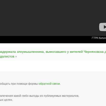
ГТРК Калин
задержала злоумышленника, вымогавшего у жителей Черняховска 
далистов »
сообщать при помощи формы
обратной связи
.
звлечения какой-либо выгоды из публикуемых материалов,
ых целях.