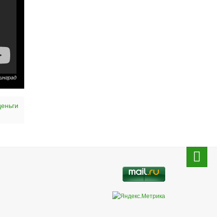
инград
деньги