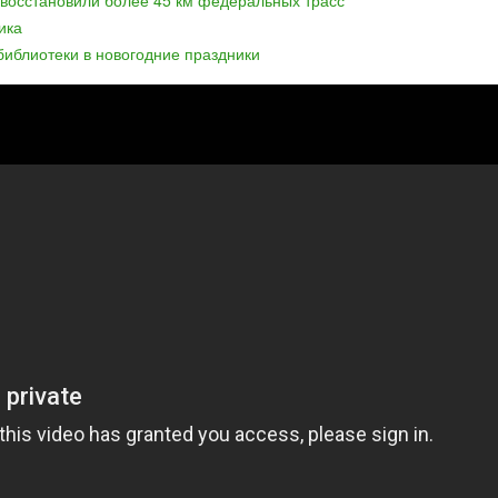
 восстановили более 45 км федеральных трасс
ика
иблиотеки в новогодние праздники