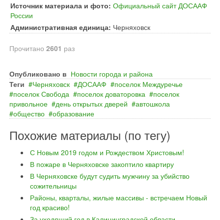
Источник материала и фото:
Официальный сайт ДОСААФ
России
Административная единица:
Черняховск
Прочитано
2601
раз
Опубликовано в
Новости города и района
Теги
Черняховск
ДОСААФ
поселок Междуречье
поселок Свобода
поселок доваторовка
поселок
привольное
день открытых дверей
автошкола
общество
образование
Похожие материалы (по тегу)
С Новым 2019 годом и Рождеством Христовым!
В пожаре в Черняховске закоптило квартиру
В Черняховске будут судить мужчину за убийство
сожительницы
Районы, кварталы, жилые массивы - встречаем Новый
год красиво!
За уходящий год в Калининградской области