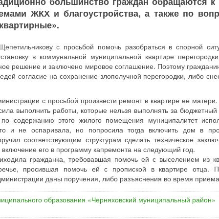
радиционно большинство граждан обращаются к 
емами ЖКХ и благоустройства, а также по вопр
«квартирные».
 Щепетильникову с просьбой помочь разобраться в спорной сит
установку в коммунальной муниципальной квартире перегородки
бное решение и заключено мировое соглашение. Поэтому граждани
едей согласие на сохранение злополучной перегородки, либо снес
инистрации с просьбой произвести ремонт в квартире ее матери. 
сила выполнить работы, которые нельзя выполнять за бюджетный 
ва по содержанию этого жилого помещения муниципалитет испо
го и не оспаривала, но попросила тогда включить дом в пр
оручил соответствующим структурам сделать техническое заклю
 включение его в программу капремонта на следующий год.
риходила гражданка, требовавшая помочь ей с выселением из к
уречье, просившая помочь ей с пропиской в квартире отца. 
инистрации даны поручения, либо разъяснения во время приема
иципального образования «Черняховский муниципальный район»