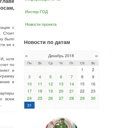
главе
осам,
Инстер-ГОД
Новости проекта
уации с
. Стоит
ну было
Новости по датам
ти ее к
«
»
Декабрь 2018
И, хотя
Пн
Вт
Ср
Чт
Пт
Сб
Вс
счет по
1
2
лняет и
ограмму
3
4
5
6
7
8
9
чение и
10
11
12
13
14
15
16
17
18
19
20
21
22
23
вартиры
24
25
26
27
28
29
30
По всем
.
31