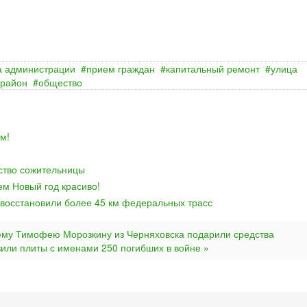
а администрации
прием граждан
капитальный ремонт
улица
 район
общество
м!
йство сожительницы
ем Новый год красиво!
 восстановили более 45 км федеральных трасс
ему Тимофею Морозкину из Черняховска подарили средства
вили плиты с именами 250 погибших в войне »