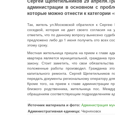
Сергей Щепетильников 29 апреля.Т
администрации в основном с пробл
которые можно отнести к категории 
Так, житель ул.Московской обратился к Сергею
соседкой, которая не дает своего согласия на 
отметить, что по данному вопросу вынесено суде
предложено либо до 1 июня получить ото всех сос
этому сроку.
Местная жительница пришла на прием к главе адм
квартира является муниципальной, гражданка про
закону. Стоит заметить, что свои обязательст
положенные работы производил. Гражданка это
капитального ремонта. Сергей Щепетильников п
передать документы региональному оператору для
Кроме того, на прием к главе администрации п
близкого родственника, жительница пос. Межд
обращениям соответствующим подразделениям адм
Источник материала и фото:
Администрация мун
Административная единица:
Черняховск