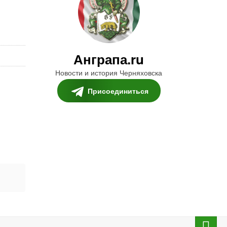
Анграпа.ru
Новости и история Черняховска
Присоединиться