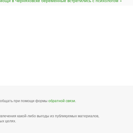
мощи в Черняховске беременные встретились с психологом »
сообщать при помощи формы
обратной связи
.
звлечения какой-либо выгоды из публикуемых материалов,
ых целях.