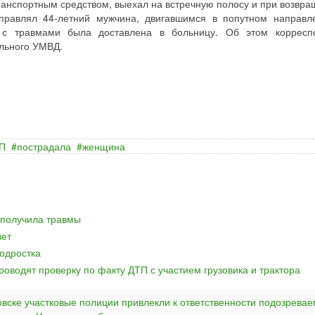
ранспортным средством, выехал на встречную полосу и при возвра
управлял 44-летний мужчина, двигавшимся в попутном направл
а с травмами была доставлена в больницу. Об этом корресп
льного УМВД.
П
пострадала
женщина
 получила травмы
вет
одростка
оводят проверку по факту ДТП с участием грузовика и трактора
овске участковые полиции привлекли к ответственности подозревае