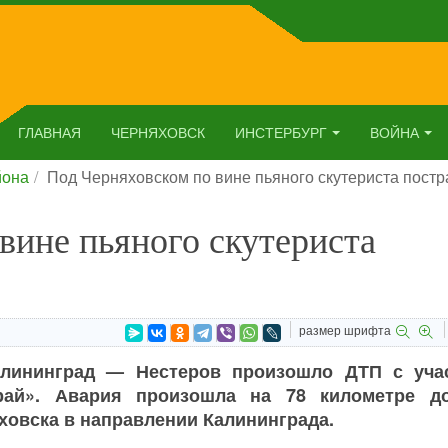
ГЛАВНАЯ
ЧЕРНЯХОВСК
ИНСТЕРБУРГ
ВОЙНА
йона
Под Черняховском по вине пьяного скутериста пост
вине пьяного скутериста
размер шрифта
Калининград — Нестеров произошло ДТП с уча
рай». Авария произошла на 78 километре до
ховска в направлении Калининграда.