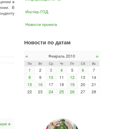
щении в
ении. В
Инстер-ГОД
онденту
Новости проекта
Новости по датам
«
»
Февраль 2010
Пн
Вт
Ср
Чт
Пт
Сб
Вс
1
2
3
4
5
6
7
8
9
10
11
12
13
14
15
16
17
18
19
20
21
22
23
24
25
26
27
28
мую в