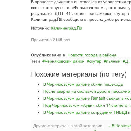
В процессе движения он отвлёкся от управления т
свою столкнулся с «Фольксвагеном», которым 
результате ДТП 41-летняя пассажирка скутер
Калининград.Ru сообщили в пресс-службе региона
Источник:
Калининград.Ru
Прочитано
2145
раз
Опубликовано в
Новости города и района
Теги
Черняховский район
скутер
пьяный
ДТ
Похожие материалы (по тегу)
В Черняховском районе сбили пешехода
После аварии на скользкой дороге пассажир
В Черняховском районе Renault съехал в кю
Под Черняховском «Ауди» сбил 14-летнего п
В Черняховском районе сотрудники ГИБДД пр
Другие материалы в этой категории:
« В Чернях