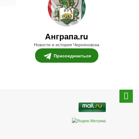
Анграпа.ru
Новости и история Черняховска
Присоединиться