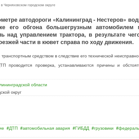
 в Черняховском городском округе
илометре автодороги «Калининград - Нестеров» во
тке его обгона большегрузным автомобилем 
ь над управлением трактора, в результате чего
оезжей части в кювет справа по ходу движения.
е транспортным средством в следствие его технической неисправно
ТП проводится проверка, устанавливаются причины и обстоят
лининградской области
ской округ
ие
ДТП
автомобильная авария
ГИБДД
грузовики
федерал