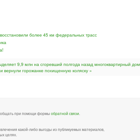
 восстановили более 45 км федеральных трасс
ика
а!
ыделяет 9,9 млн на сгоревший полгода назад многоквартирный дом
и вернули горожанке похищенную коляску »
сообщать при помощи формы
обратной связи
.
звлечения какой-либо выгоды из публикуемых материалов,
ых целях.