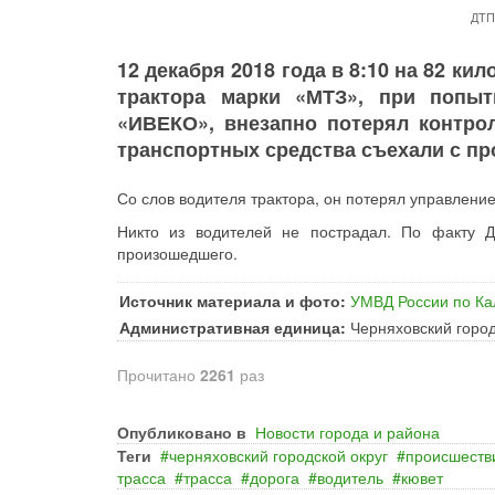
ДТП
12 декабря 2018 года в 8:10 на 82 к
трактора марки «МТЗ», при попы
«ИВЕКО», внезапно потерял контрол
транспортных средства съехали с пр
Со слов водителя трактора, он потерял управлени
Никто из водителей не пострадал. По факту Д
произошедшего.
Источник материала и фото:
УМВД России по Ка
Административная единица:
Черняховский город
Прочитано
2261
раз
Опубликовано в
Новости города и района
Теги
черняховский городской округ
происшеств
трасса
трасса
дорога
водитель
кювет