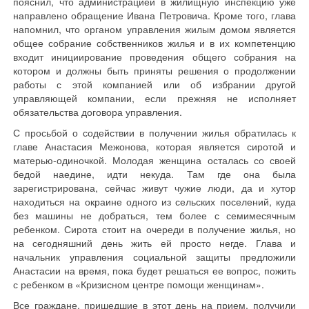
пояснил, что администрацией в жилищную инспекцию уже
направлено обращение Ивана Петровича. Кроме того, глава
напомнил, что органом управления жилым домом является
общее собрание собственников жилья и в их компетенцию
входит инициирование проведения общего собрания на
котором и должны быть приняты решения о продолжении
работы с этой компанией или об избрании другой
управляющей компании, если прежняя не исполняет
обязательства договора управления.
С просьбой о содействии в получении жилья обратилась к
главе Анастасия Межонова, которая является сиротой и
матерью-одиночкой. Молодая женщина осталась со своей
бедой наедине, идти некуда. Там где она была
зарегистрирована, сейчас живут чужие люди, да и хутор
находиться на окраине одного из сельских поселений, куда
без машины не добраться, тем более с семимесячным
ребенком. Сирота стоит на очереди в получение жилья, но
на сегодняшний день жить ей просто негде. Глава и
начальник управления социальной защиты предложили
Анастасии на время, пока будет решаться ее вопрос, пожить
с ребенком в «Кризисном центре помощи женщинам».
Все граждане, пришедшие в этот день на прием, получили