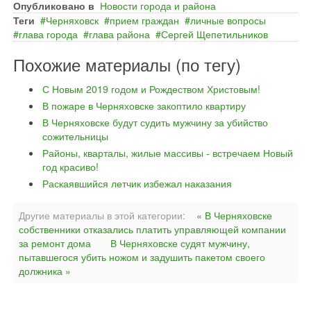
Опубликовано в
Новости города и района
Теги
Черняховск
прием граждан
личные вопросы
глава города
глава района
Сергей Щепетильников
Похожие материалы (по тегу)
С Новым 2019 годом и Рождеством Христовым!
В пожаре в Черняховске закоптило квартиру
В Черняховске будут судить мужчину за убийство
сожительницы
Районы, кварталы, жилые массивы - встречаем Новый
год красиво!
Раскаявшийся летчик избежал наказания
Другие материалы в этой категории:
« В Черняховске
собственники отказались платить управляющей компании
за ремонт дома
В Черняховске судят мужчину,
пытавшегося убить ножом и задушить пакетом своего
должника »