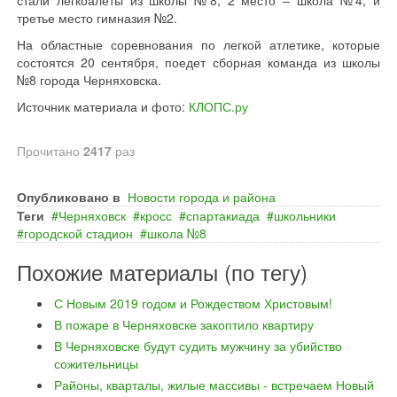
стали легкоалеты из школы №8, 2 место – школа №4, и
третье место гимназия №2.
На областные соревнования по легкой атлетике, которые
состоятся 20 сентября, поедет сборная команда из школы
№8 города Черняховска.
Источник материала и фото:
КЛОПС.ру
Прочитано
2417
раз
Опубликовано в
Новости города и района
Теги
Черняховск
кросс
спартакиада
школьники
городской стадион
школа №8
Похожие материалы (по тегу)
С Новым 2019 годом и Рождеством Христовым!
В пожаре в Черняховске закоптило квартиру
В Черняховске будут судить мужчину за убийство
сожительницы
Районы, кварталы, жилые массивы - встречаем Новый