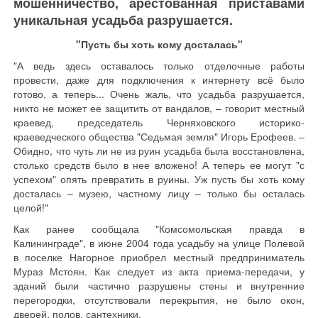
мошенничество, арестованная приставами
уникальная усадьба разрушается.
"Пусть бы хоть кому досталась"
"А ведь здесь оставалось только отделочные работы
провести, даже для подключения к интернету всё было
готово, а теперь... Очень жаль, что усадьба разрушается,
никто не может ее защитить от вандалов, – говорит местный
краевед, председатель Черняховского историко-
краеведческого общества "Седьмая земля" Игорь Ерофеев. –
Обидно, что чуть ли не из руин усадьба была восстановлена,
столько средств было в нее вложено! А теперь ее могут "с
успехом" опять превратить в руины. Уж пусть бы хоть кому
досталась – музею, частному лицу – только бы осталась
целой!"
Как ранее сообщала "Комсомольская правда в
Калининграде", в июне 2004 года усадьбу на улице Полевой
в поселке Нагорное приобрел местный предприниматель
Мураз Мстоян. Как следует из акта приема-передачи, у
зданий были частично разрушены стены и внутренние
перегородки, отсутствовали перекрытия, не было окон,
дверей, полов, сантехники.