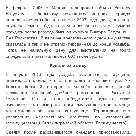
В феврале 2006-го Мстоян перепродал объект Виктору
Батурину – большому поклоннику истории периода
наполеоновских войн, и в апреле 2007 года здесь, наконец,
начался ремонт. Однако дом и конюшни вскоре сумела
отсудить после развода бывшая супруга Виктора Батурина –
Яна Рудковская. В перечне арестованного судом имущества
оказалась и так и не отремонтированная до конца усадьба.
Тогда ее начальную цену для выставления на торги
определили в пять миллионов 600 тысяч рублей.
Купили за взятку
В августе 2013 года усадьбу выставили на аукцион,
появилась надежда, что она попадет в хорошие руки. Уж
больно большой интерес к усадьбе проявлял некий
гражданин, имеющий двойное гражданство – России и
Германии. Он и стал победителем, однако позже
выяснилось, что выиграть торги ему удалось при помощи
многомиллионной взятки сотруднице Территориального
управления Федерального агентства по управлению
госимуществом в Калининградской области (Росимущество).
Сделку после разразившегося скандала приостановили,