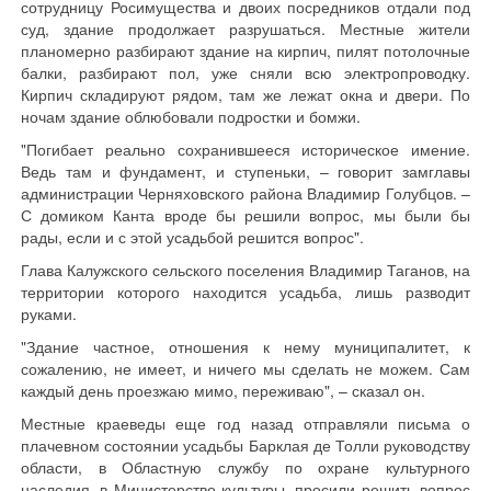
сотрудницу Росимущества и двоих посредников отдали под
суд, здание продолжает разрушаться. Местные жители
планомерно разбирают здание на кирпич, пилят потолочные
балки, разбирают пол, уже сняли всю электропроводку.
Кирпич складируют рядом, там же лежат окна и двери. По
ночам здание облюбовали подростки и бомжи.
"Погибает реально сохранившееся историческое имение.
Ведь там и фундамент, и ступеньки, – говорит замглавы
администрации Черняховского района Владимир Голубцов. –
С домиком Канта вроде бы решили вопрос, мы были бы
рады, если и с этой усадьбой решится вопрос".
Глава Калужского сельского поселения Владимир Таганов, на
территории которого находится усадьба, лишь разводит
руками.
"Здание частное, отношения к нему муниципалитет, к
сожалению, не имеет, и ничего мы сделать не можем. Сам
каждый день проезжаю мимо, переживаю", – сказал он.
Местные краеведы еще год назад отправляли письма о
плачевном состоянии усадьбы Барклая де Толли руководству
области, в Областную службу по охране культурного
наследия, в Министерство культуры, просили решить вопрос