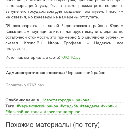
с консервацией усадьбы, а также рассмотреть вопрос о
выкупе его государством для создания там музея. Никто им
не ответил, но краеведы не намерены отступать.
"Я разговаривал с главой Черняховского района Юрием
Ковылкиным, муниципалитет планирует выкупить здание по
остаточной стоимости, это примерно 2,5 миллиона рублей, –
сказал "Клопс.Ru" Игорь Ерофеев. – Надеюсь, все
получится".
Источник материала и фото:
КЛОПС.ру
Административная единица:
Черняховский район
Прочитано
2767
раз
Опубликовано в
Новости города и района
Теги
Черняховский район
усадьба
вандалы
кирпич
барклай‐де‐толли
поселок нагорное
Похожие материалы (по тегу)