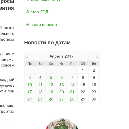
просы
вития
Инстер-ГОД
Новости проекта
й пакет
ельного
льством
Новости по датам
влением
«
»
Апрель 2017
 приемы
Пн
Вт
Ср
Чт
Пт
Сб
Вс
 совсем
1
2
3
4
5
6
7
8
9
оседней
10
11
12
13
14
15
16
Булычев
т и при
17
18
19
20
21
22
23
24
25
26
27
28
29
30
ршению.
ах этих