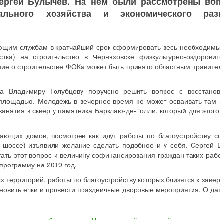
Сергей Булычев. На нем были рассмотрены во
нального хозяйства и экономического раз
ующим службам в кратчайший срок сформировать весь необходимы
тка) на строительство в Черняховске физкультурно-оздоровит
ие о строительстве ФОКа может быть принято областным правите
ва Владимиру Голубцову поручено решить вопрос с восстано
 площадью. Молодежь в вечернее время не может осваивать там
занятия в сквер у памятника Барклаю-де-Толли, который для этого
ющих домов, посмотрев как идут работы по благоустройству с
е шоссе) изъявили желание сделать подобное и у себя. Сергей 
ть этот вопрос и величину софинансирования граждан таких рабо
программу на 2019 год.
 территорий, работы по благоустройству которых близятся к заве
ановить елки и провести праздничные дворовые мероприятия. О дат