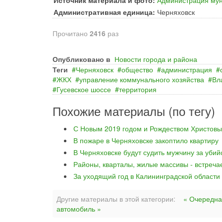
Источник материала и фото:
Администрация мун
Административная единица:
Черняховск
Прочитано
2416
раз
Опубликовано в
Новости города и района
Теги
Черняховск
общество
администрация
ЖКХ
управление коммунального хозяйства
Вл
Гусевское шоссе
территория
Похожие материалы (по тегу)
С Новым 2019 годом и Рождеством Христовы
В пожаре в Черняховске закоптило квартиру
В Черняховске будут судить мужчину за уби
Районы, кварталы, жилые массивы - встреча
За уходящий год в Калининградской области
Другие материалы в этой категории:
« Очередна
автомобиль »