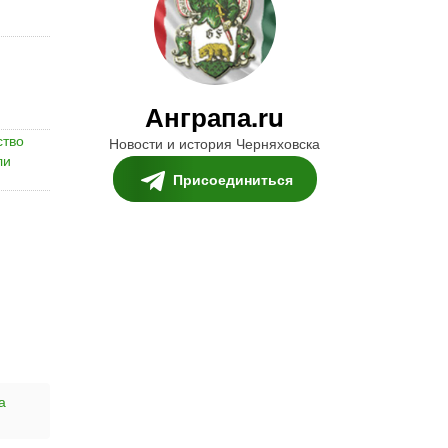
Анграпа.ru
ство
Новости и история Черняховска
ли
Присоединиться
а