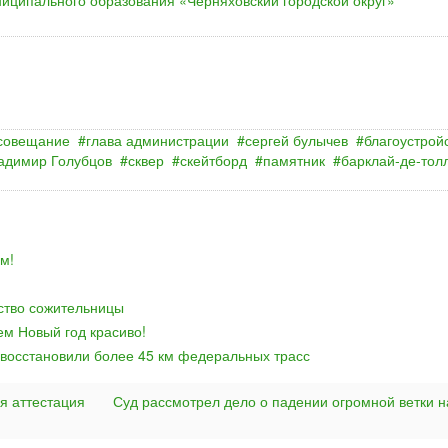
иципального образования «Черняховский городской округ»
совещание
глава администрации
сергей булычев
благоустрой
адимир Голубцов
сквер
скейтборд
памятник
барклай‐де‐тол
м!
йство сожительницы
ем Новый год красиво!
 восстановили более 45 км федеральных трасс
я аттестация
Суд рассмотрел дело о падении огромной ветки н