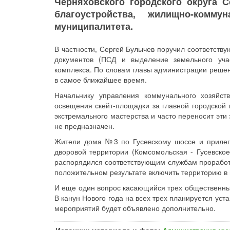
Черняховского городского округа 
благоустройства, жилищно-комму
муниципалитета.
В частности, Сергей Булычев поручил соответств
документов (ПСД и выделение земельного учас
комплекса. По словам главы администрации решен
в самое ближайшее время.
Начальнику управления коммунального хозяйст
освещения скейт-площадки за главной городской
экстремального мастерства и часто переносит эти 
не предназначен.
Жители дома №3 по Гусевскому шоссе и прилега
дворовой территории (Комсомольская - Гусевско
распорядился соответствующим службам проработа
положительном результате включить территорию в 
И еще один вопрос касающийся трех общественных
В канун Нового года на всех трех планируется уст
мероприятий будет объявлено дополнительно.