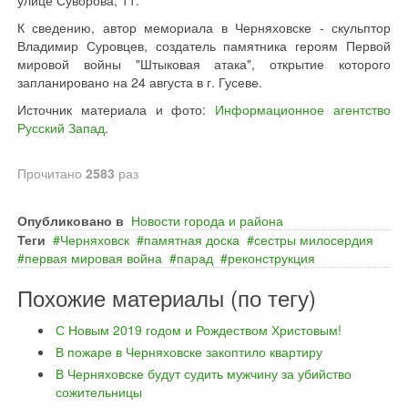
улице Суворова, 11.
К сведению, автор мемориала в Черняховске - скульптор
Владимир Суровцев, создатель памятника героям Первой
мировой войны "Штыковая атака", открытие которого
запланировано на 24 августа в г. Гусеве.
Источник материала и фото:
Информационное агентство
Русский Запад
.
Прочитано
2583
раз
Опубликовано в
Новости города и района
Теги
Черняховск
памятная доска
сестры милосердия
первая мировая война
парад
реконструкция
Похожие материалы (по тегу)
С Новым 2019 годом и Рождеством Христовым!
В пожаре в Черняховске закоптило квартиру
В Черняховске будут судить мужчину за убийство
сожительницы