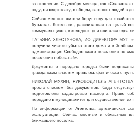
за отопление. С декабря месяца, как «Славянка» п
воду, ни квартплату, в общем, загоняют людей в до
Сейчас местные жители берут воду для хозяйстве
бутылках. Котельная, рассчитанная на целый в
коммунальщиков, в холодные дни сжигался едва ли 
ТАТЬЯНА ХЛЕСТУНОВА, ИО ДИРЕКТОРА МУП «СВ
получили чистого убытка этого дома и в Зелёном
администрация Свободненского поселения не смо
поселения небогатый».
Документы о передаче городка были подписан
гражданским властям пришлось фактически с нуля.
НИКОЛАЙ МУХИН, РУКОВОДИТЕЛЬ АГЕНТСТВА
просто списком, без документов. Когда отсутств
подготовлены кадастровые паспорта. Право со
передано в муниципалитет для осуществления их 
По информации от Агентства, артезианская ск
эксплуатации. Сейчас местные и областные вл
ближайшего посёлка.