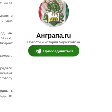
т, ни за
упают в
ненских
од, мы
Анграпа.ru
алению,
Новости и история Черняховска
 бюджет
Присоединиться
жимость
редали
 момент
оговору
годны к
вода от