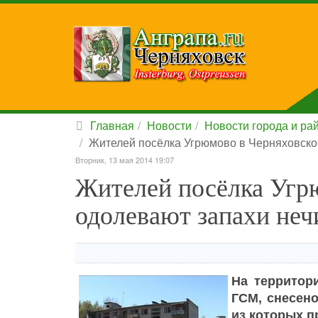
Главная
Новости
Новости города и ра
Жителей посёлка Угрюмово в Черняховском
Вторник, 13 мая 2014 19:07
Жителей посёлка Угр
одолевают запахи нечи
На территор
ГСМ, снесено
из которых п