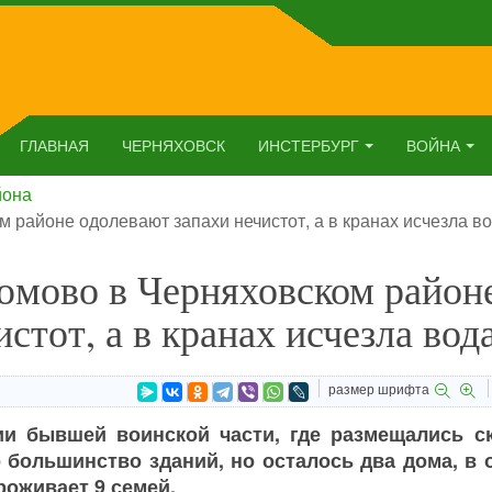
ГЛАВНАЯ
ЧЕРНЯХОВСК
ИНСТЕРБУРГ
ВОЙНА
йона
 районе одолевают запахи нечистот, а в кранах исчезла в
юмово в Черняховском район
стот, а в кранах исчезла вод
размер шрифта
ии бывшей воинской части, где размещались с
 большинство зданий, но осталось два дома, в 
роживает 9 семей.