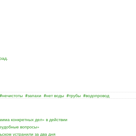
рад
.
нечистоты
запахи
нет воды
трубы
водопровод
амма конкретных дел» в действии
неудобные вопросы»
ьском устранили за два дня