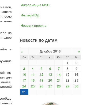
Информация МЧС
ъектов,
 нашего
Инстер-ГОД
ь после
ыясняла
Новости проекта
себя на
дняшнее
Новости по датам
ивём в
«
»
Декабрь 2018
Пн
Вт
Ср
Чт
Пт
Сб
Вс
ухание
1
2
3
4
5
6
7
8
9
рабочем
10
11
12
13
14
15
16
ния для
17
18
19
20
21
22
23
 менее,
24
25
26
27
28
29
30
жителей
31
вообще
 только