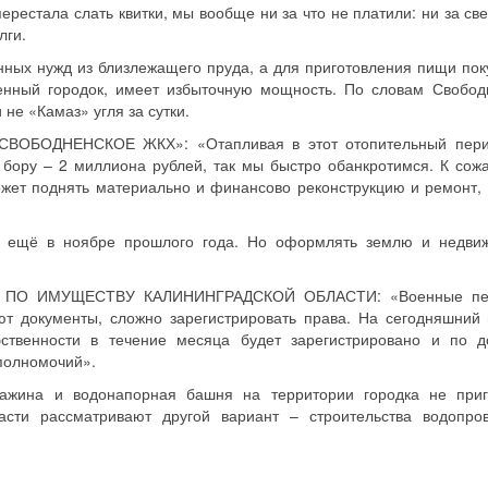
ерестала слать квитки, мы вообще ни за что не платили: ни за све
лги.
нных нужд из близлежащего пруда, а для приготовления пищи пок
оенный городок, имеет избыточную мощность. По словам Свобод
не «Камаз» угля за сутки.
ОБОДНЕНСКОЕ ЖКХ»: «Отапливая в этот отопительный пери
 бору – 2 миллиона рублей, так мы быстро обанкротимся. К сож
жет поднять материально и финансово реконструкцию и ремонт,
ы ещё в ноябре прошлого года. Но оформлять землю и недви
 ПО ИМУЩЕСТВУ КАЛИНИНГРАДСКОЙ ОБЛАСТИ: «Военные пе
уют документы, сложно зарегистрировать права. На сегодняшний
бственности в течение месяца будет зарегистрировано и по д
полномочий».
важина и водонапорная башня на территории городка не при
асти рассматривают другой вариант – строительства водопро