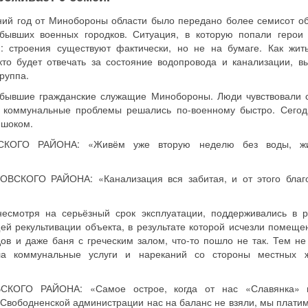
ний год от Минобороны области было передано более семисот об
бывших военных городков. Ситуация, в которую попали герои
я: строения существуют фактически, но не на бумаге. Как жит
кто будет отвечать за состояние водопровода и канализации, в
руппа.
 бывшие гражданские служащие Минобороны. Люди чувствовали 
се коммунальные проблемы решались по-военному быстро. Сего
 шоком.
ОГО РАЙОНА: «Живём уже вторую неделю без воды, ж
ОГО РАЙОНА: «Канализация вся забитая, и от этого благо
несмотря на серьёзный срок эксплуатации, поддерживались в 
й рекультивации объекта, в результате которой исчезли помеще
дов и даже баня с греческим залом, что-то пошло не так. Тем не
ала коммунальные услуги и нареканий со стороны местных 
ОГО РАЙОНА: «Самое острое, когда от нас «Славянка» 
В Свободненской администрации нас на баланс не взяли, мы платим