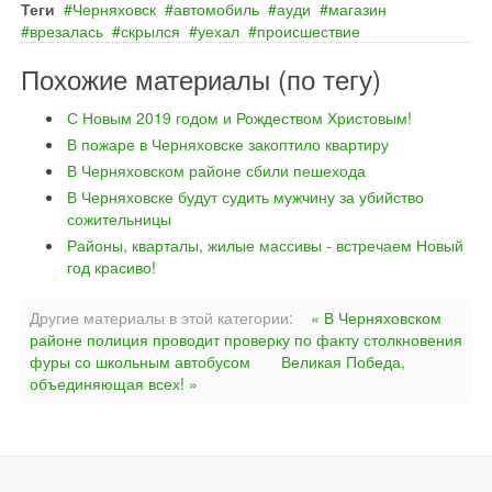
Теги
Черняховск
автомобиль
ауди
магазин
врезалась
скрылся
уехал
происшествие
Похожие материалы (по тегу)
С Новым 2019 годом и Рождеством Христовым!
В пожаре в Черняховске закоптило квартиру
В Черняховском районе сбили пешехода
В Черняховске будут судить мужчину за убийство
сожительницы
Районы, кварталы, жилые массивы - встречаем Новый
год красиво!
Другие материалы в этой категории:
« В Черняховском
районе полиция проводит проверку по факту столкновения
фуры со школьным автобусом
Великая Победа,
объединяющая всех! »