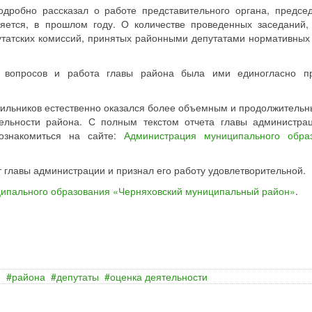
одробно рассказал о работе представительного органа, предсе
ляется, в прошлом году. О количестве проведенных заседаний,
татских комиссий, принятых районными депутатами нормативных 
в вопросов и работа главы района была ими единогласно п
ильников естественно оказался более объемным и продолжительн
ятельности района. С полным текстом отчета главы администр
ознакомиться на сайте:
Администрация муниципального обра
т главы администрации и признал его работу удовлетворительной.
ипального образования «Черняховский муниципальный район»
.
и
района
депутаты
оценка деятельности