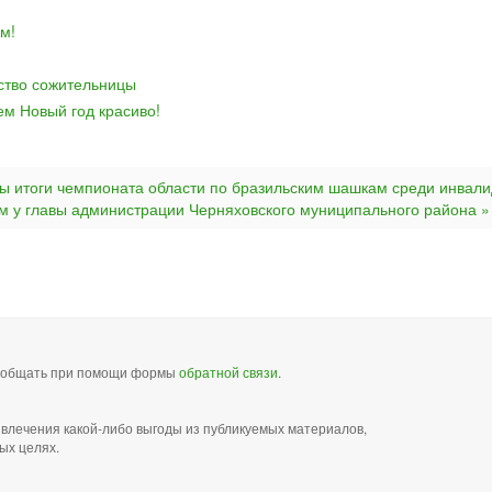
м!
йство сожительницы
ем Новый год красиво!
ы итоги чемпионата области по бразильским шашкам среди инвали
м у главы администрации Черняховского муниципального района »
сообщать при помощи формы
обратной связи
.
звлечения какой-либо выгоды из публикуемых материалов,
ых целях.