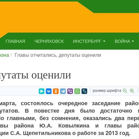
ГЛАВНАЯ
ЧЕРНЯХОВСК
ИНСТЕРБУРГ
ВОЙНА
йона
Главы отчитались, депутаты оценили
путаты оценили
размер шрифта
марта, состоялось очередное заседание райо
путатов. В повестке дня было достаточно 
Но главными, без сомнения, оказались два пер
авы района Ю.А. Ковылкина и главы рай
ии С.А. Щепетильникова о работе за 2013 год.