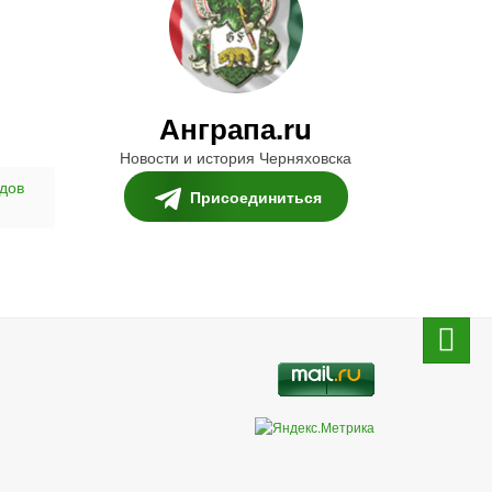
Анграпа.ru
Новости и история Черняховска
дов
Присоединиться