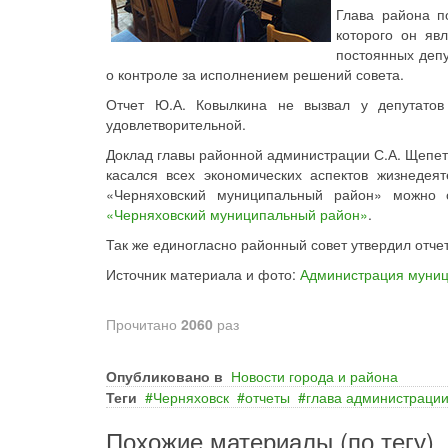
Глава района п
которого он яв
постоянных депу
о контроле за исполнением решений совета.
Отчет Ю.А. Ковылкина не вызвал у депутато
удовлетворительной.
Доклад главы районной администрации С.А. Щепет
касался всех экономических аспектов жизнеде
«Черняховский муниципальный район» можно 
«Черняховский муниципальный район»
.
Так же единогласно районный совет утвердил отче
Источник материала и фото:
Администрация муниц
Прочитано
2060
раз
Опубликовано в
Новости города и района
Теги
Черняховск
отчеты
глава администраци
Похожие материалы (по тегу)