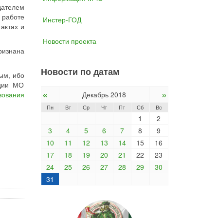
дателем
 работе
Инстер-ГОД
актах и
Новости проекта
ризнана
Новости по датам
ым, ибо
ации МО
«
»
зования
Декабрь 2018
Пн
Вт
Ср
Чт
Пт
Сб
Вс
1
2
3
4
5
6
7
8
9
10
11
12
13
14
15
16
17
18
19
20
21
22
23
24
25
26
27
28
29
30
31