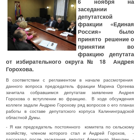
6 ноября на
заседании
депутатской
фракции «Единая
Россия» было
принято решение о
принятии во
фракцию депутата
от избирательного округа № 18 Андрея
Горохова.
В соответствии с регламентом в начале рассмотрения
данного вопроса председатель фракции Марина Оргеева
зачитала собравшимся депутатам заявление Андрея
Горохова о вступлении во фракцию. В ходе обсуждения
коллеги задали Андрею Горохову ряд вопросов о его планах
работы в составе депутатского корпуса Калининградской
областной Думы.
- Я как председатель постоянного комитета по сельскому
хозяйству, членом которого стал и Андрей Горохов, -
рассказал после заседания депутат Александр Никулин, -