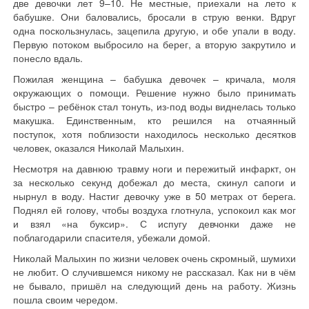
две девочки лет 9–10. Не местные, приехали на лето к
бабушке. Они баловались, бросали в струю венки. Вдруг
одна поскользнулась, зацепила другую, и обе упали в воду.
Первую потоком выбросило на берег, а вторую закрутило и
понесло вдаль.
Пожилая женщина – бабушка девочек – кричала, моля
окружающих о помощи. Решение нужно было принимать
быстро – ребёнок стал тонуть, из-под воды виднелась только
макушка. Единственным, кто решился на отчаянный
поступок, хотя поблизости находилось несколько десятков
человек, оказался Николай Малыхин.
Несмотря на давнюю травму ноги и пережитый инфаркт, он
за несколько секунд добежал до места, скинул сапоги и
нырнул в воду. Настиг девочку уже в 50 метрах от берега.
Поднял ей голову, чтобы воздуха глотнула, успокоил как мог
и взял «на буксир». С испугу девчонки даже не
поблагодарили спасителя, убежали домой.
Николай Малыхин по жизни человек очень скромный, шумихи
не любит. О случившемся никому не рассказал. Как ни в чём
не бывало, пришёл на следующий день на работу. Жизнь
пошла своим чередом.