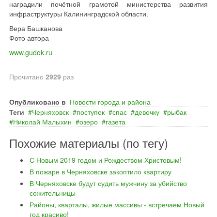
наградили почётной грамотой министерства развития
инфраструктуры Калининградской области.
Вера Башканова
Фото автора
www.gudok.ru
Прочитано
2929
раз
Опубликовано в
Новости города и района
Теги
Черняховск
поступок
спас
девочку
рыбак
Николай Малыхин
озеро
газета
Похожие материалы (по тегу)
С Новым 2019 годом и Рождеством Христовым!
В пожаре в Черняховске закоптило квартиру
В Черняховске будут судить мужчину за убийство
сожительницы
Районы, кварталы, жилые массивы - встречаем Новый
год красиво!