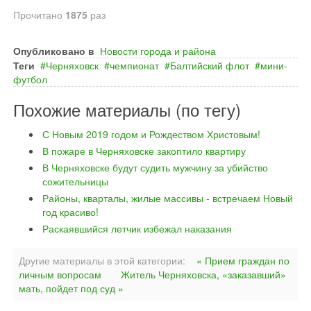
Прочитано
1875
раз
Опубликовано в
Новости города и района
Теги
Черняховск
чемпионат
Балтийский флот
мини-
футбол
Похожие материалы (по тегу)
С Новым 2019 годом и Рождеством Христовым!
В пожаре в Черняховске закоптило квартиру
В Черняховске будут судить мужчину за убийство
сожительницы
Районы, кварталы, жилые массивы - встречаем Новый
год красиво!
Раскаявшийся летчик избежал наказания
Другие материалы в этой категории:
« Прием граждан по
личным вопросам
Житель Черняховска, «заказавший»
мать, пойдет под суд »