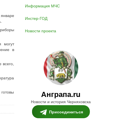
Информация МЧС
 январе
Инстер-ГОД
.
приборы
Новости проекта
и могут
ление в
 всего,
ература
Анграпа.ru
 готовы
Новости и история Черняховска
Присоединиться