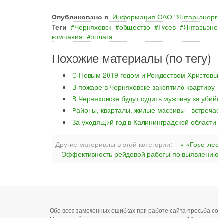
Опубликовано в
Информация ОАО "Янтарьэнерг
Теги
Черняховск
общество
Гусев
Янтарьэне
компания
оплата
Похожие материалы (по тегу)
С Новым 2019 годом и Рождеством Христовы
В пожаре в Черняховске закоптило квартиру
В Черняховске будут судить мужчину за уби
Районы, кварталы, жилые массивы - встреча
За уходящий год в Калининградской области
Другие материалы в этой категории:
« «Горе-ле
Эффективность рейдовой работы по выявлению 
Обо всех замеченных ошибках при работе сайта просьба 