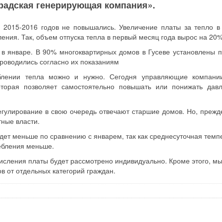
радская генерирующая компания».
 2015-2016 годов не повышались. Увеличение платы за тепло в
ния. Так, объем отпуска тепла в первый месяц года вырос на 20%
 в январе. В 90% многоквартирных домов в Гусеве установлены 
проводились согласно их показаниям
еблении тепла можно и нужно. Сегодня управляющие компани
оторая позволяет самостоятельно повышать или понижать дав
егулирование в свою очередь отвечают старшие домов. Но, прежде
ные власти.
удет меньше по сравнению с январем, так как среднесуточная темп
ебления меньше.
исления платы будет рассмотрено индивидуально. Кроме этого, мы
в от отдельных категорий граждан.