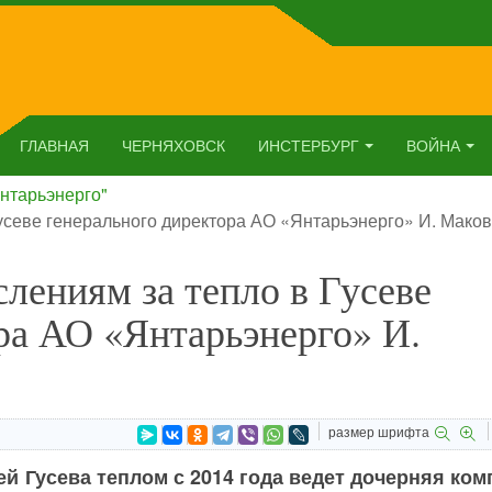
ГЛАВНАЯ
ЧЕРНЯХОВСК
ИНСТЕРБУРГ
ВОЙНА
нтарьэнерго"
усеве генерального директора АО «Янтарьэнерго» И. Маков
лениям за тепло в Гусеве
ра АО «Янтарьэнерго» И.
размер шрифта
й Гусева теплом с 2014 года ведет дочерняя ко