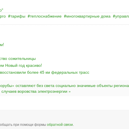
о"
рго
тарифы
теплоснабжение
многоквартирные дома
управ
м!
йство сожительницы
ем Новый год красиво!
 восстановили более 45 км федеральных трасс
сорубы» оставляют без света социально значимые объекты региона
случаев воровства электроэнергии »
сообщать при помощи формы
обратной связи
.