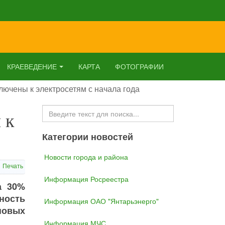
КРАЕВЕДЕНИЕ
КАРТА
ФОТОГРАФИИ
лючены к электросетям с начала года
Искать...
 к
Категории новостей
Новости города и района
Печать
Информация Росреестра
а 30%
ность
Информация ОАО "Янтарьэнерго"
новых
Информация МЧС