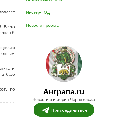
тавляет
Инстер-ГОД
Новости проекта
. Всего
олнен 5
ощности
твенным
хника и
на базе
боту по
Анграпа.ru
Новости и история Черняховска
Присоединиться