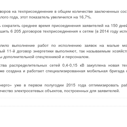
воров на техприсоединение в общем количестве заключенных сос
го года, этот показатель увеличился на 16,7%.
 сократить среднее время присоединения заявителей на 150 дней
шить 6 205 договоров техприсоединения к сетям (в 2014 году исп
волило выполнение работ по исполнению заявок на малые м
ый 11-й договор энергетики выполняют, так называемым хозяйс
ы дополнительной спецтехникой и персоналом.
тва распределительных сетей 0,4-0,15 кВ закуплена новая те
же создана и работает специализированная мобильная бригада 
ерго» уже в первом полугодии 2015 года оптимизировать ра
чество электросетевых объектов, построенных для заявителей.