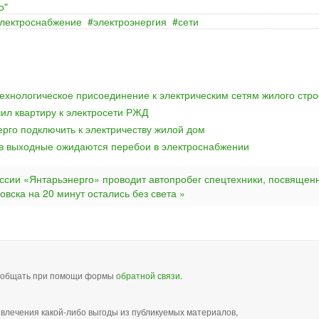
о"
лектроснабжение
электроэнергия
сети
ехнологическое присоединение к электрическим сетям жилого стр
ил квартиру к электросети РЖД
рго подключить к электричеству жилой дом
 в выходные ожидаются перебои в электроснабжении
оссии «Янтарьэнерго» проводит автопробег спецтехники, посвящен
вска на 20 минут остались без света »
сообщать при помощи формы
обратной связи
.
звлечения какой-либо выгоды из публикуемых материалов,