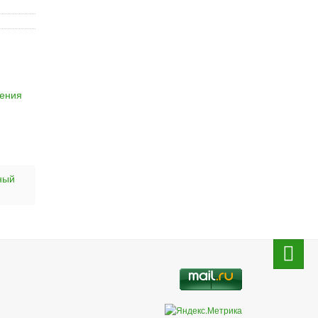
оения
ный