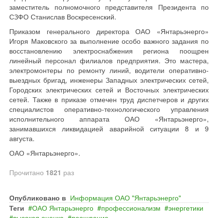
заместитель полномочного представителя Президента по
СЗФО Станислав Воскресенский.
Приказом генерального директора ОАО «Янтарьэнерго»
Игоря Маковского за выполнение особо важного задания по
восстановлению электроснабжения региона поощрен
линейный персонал филиалов предприятия. Это мастера,
электромонтеры по ремонту линий, водители оперативно-
выездных бригад, инженеры Западных электрических сетей,
Городских электрических сетей и Восточных электрических
сетей. Также в приказе отмечен труд диспетчеров и других
специалистов оперативно-технологического управления
исполнительного аппарата ОАО «Янтарьэнерго»,
занимавшихся ликвидацией аварийной ситуации 8 и 9
августа.
ОАО «Янтарьэнерго».
Прочитано
1821
раз
Опубликовано в
Информация ОАО "Янтарьэнерго"
Теги
ОАО Янтарьэнерго
профессионализм
энергетики
высокая оценка
поощрение