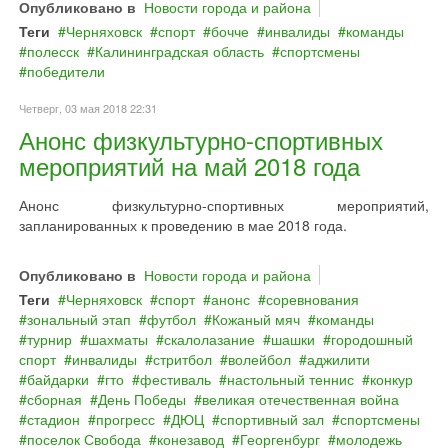
Опубликовано в
Новости города и района
Теги
Черняховск
спорт
бочче
инвалиды
команды
полесск
Калининградская область
спортсмены
победители
Четверг, 03 мая 2018 22:31
Анонс физкультурно-спортивных
мероприятий на май 2018 года
Анонс физкультурно-спортивных мероприятий,
запланированных к проведению в мае 2018 года.
Опубликовано в
Новости города и района
Теги
Черняховск
спорт
анонс
соревнования
зональный этап
футбол
Кожаный мяч
команды
турнир
шахматы
скалолазание
шашки
городошный
спорт
инвалиды
стритбол
волейбол
аджилити
байдарки
гто
фестиваль
настольный теннис
конкур
сборная
День Победы
великая отечественная война
стадион
прогресс
ДЮЦ
спортивный зал
спортсмены
поселок Свобода
конезавод
Георгенбург
молодежь