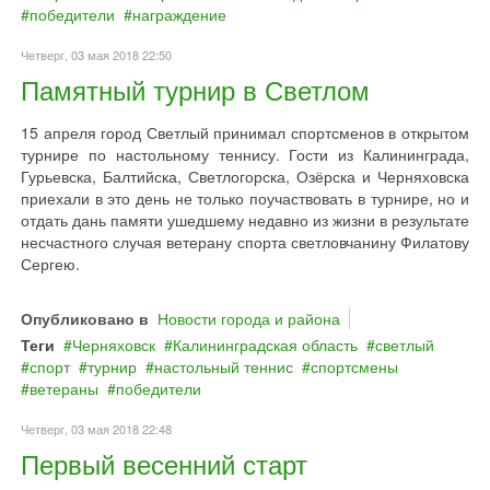
победители
награждение
Четверг, 03 мая 2018 22:50
Памятный турнир в Светлом
15 апреля город Светлый принимал спортсменов в открытом
турнире по настольному теннису. Гости из Калининграда,
Гурьевска, Балтийска, Светлогорска, Озёрска и Черняховска
приехали в это день не только поучаствовать в турнире, но и
отдать дань памяти ушедшему недавно из жизни в результате
несчастного случая ветерану спорта светловчанину Филатову
Сергею.
Опубликовано в
Новости города и района
Теги
Черняховск
Калининградская область
светлый
спорт
турнир
настольный теннис
спортсмены
ветераны
победители
Четверг, 03 мая 2018 22:48
Первый весенний старт