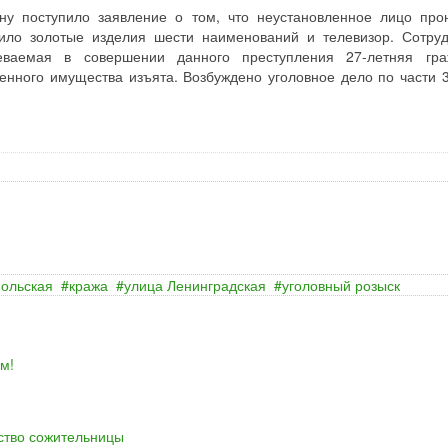
у поступило заявление о том, что неустановленное лицо про
тило золотые изделия шести наименований и телевизор. Сотру
еваемая в совершении данного преступления 27-летняя гра
нного имущества изъята. Возбуждено уголовное дело по части 3
ольская
кража
улица Ленинградская
уголовный розыск
м!
йство сожительницы