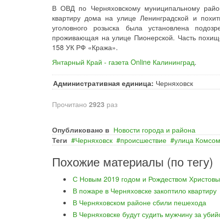
В ОВД по Черняховскому муниципальному район
квартиру дома на улице Ленинградской и похи
уголовного розыска была установлена подозр
проживающая на улице Пионерской. Часть похище
158 УК РФ «Кража».
Янтарный Край - газета Online Калининград
.
Административная единица:
Черняховск
Прочитано
2923
раз
Опубликовано в
Новости города и района
Теги
Черняховск
происшествие
улица Комсом
Похожие материалы (по тегу)
С Новым 2019 годом и Рождеством Христовы
В пожаре в Черняховске закоптило квартиру
В Черняховском районе сбили пешехода
В Черняховске будут судить мужчину за уби