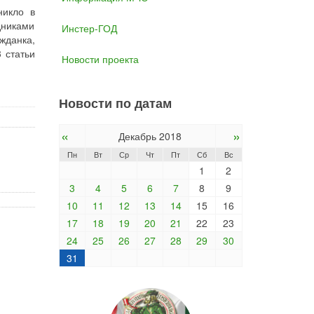
никло в
дниками
Инстер-ГОД
жданка,
 статьи
Новости проекта
Новости по датам
«
»
Декабрь 2018
Пн
Вт
Ср
Чт
Пт
Сб
Вс
1
2
3
4
5
6
7
8
9
10
11
12
13
14
15
16
17
18
19
20
21
22
23
24
25
26
27
28
29
30
31