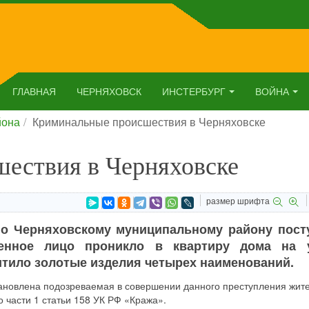
ГЛАВНАЯ
ЧЕРНЯХОВСК
ИНСТЕРБУРГ
ВОЙНА
йона
Криминальные происшествия в Черняховске
ествия в Черняховске
размер шрифта
по Черняховскому муниципальному району пост
ленное лицо проникло в квартиру дома на 
итило золотые изделия четырех наименований.
новлена подозреваемая в совершении данного преступления жит
 части 1 статьи 158 УК РФ «Кража».