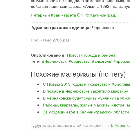
документации не продлило компании лицензию, со
действия лицензии завода «Альянс-1892» на выпуск
Янтарный Край - газета Online Калининград
.
Административная единица:
Черняховск
Прочитано
2765
раз
Опубликовано в
Новости города и района
Теги
Черняховск
общество
алкоголь
произв
Похожие материалы (по тегу)
С Новым 2019 годом и Рождеством Христовы
В пожаре в Черняховске закоптило квартиру
В Черняховске будут судить мужчину за уби
Районы, кварталы, жилые массивы - встреча
За уходящий год в Калининградской области
Другие материалы в этой категории:
« В Чернях