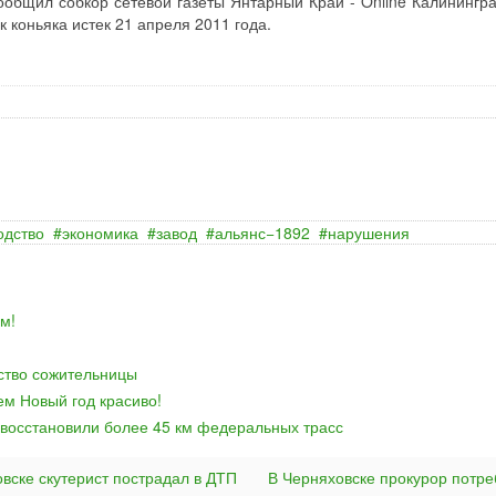
общил собкор сетевой газеты Янтарный Край - Online Калинингра
 коньяка истек 21 апреля 2011 года.
одство
экономика
завод
альянс−1892
нарушения
м!
йство сожительницы
ем Новый год красиво!
 восстановили более 45 км федеральных трасс
овске скутерист пострадал в ДТП
В Черняховске прокурор потр