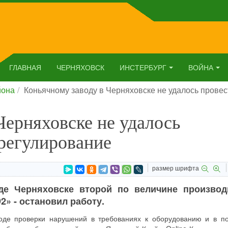
ГЛАВНАЯ
ЧЕРНЯХОВСК
ИНСТЕРБУРГ
ВОЙНА
йона
Коньячному заводу в Черняховске не удалось прове
Черняховске не удалось
регулирование
размер шрифта
де Черняховске второй по величине производ
2» - остановил работу.
ходе проверки нарушений в требованиях к оборудованию и в п