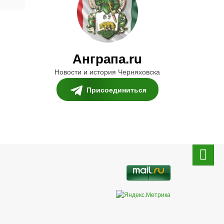
Анграпа.ru
Новости и история Черняховска
Присоединиться