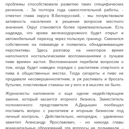
проблемы способствовали развитию таких специфических
регионов. - За полтора года самостоятельной работы, -
отметил глава округа В.Белорусский, - мы почувствовали
активность населения в решении вопросов местного
значения. Округ становится более привлекательным. Есть
надежда, что кроме железнодорожного будет открыт и
автомобильный переход через польскую границу. Сменился
собственник на пивзаводе и появились обнадеживающие
перспективы. Здесь разговор на некоторое время
наполнился ностальгическими воспоминаниями о лучшем
пиве времен застоя. Воспоминания перебили вопросом о
том, когда будет наведен порядок с распитием спиртного и
пива в общественных местах. Тогда сигареты и пиво не
продавали несовершеннолетним, а уж распивать и бросать
бутылки, пластиковые стаканы ни у кого и в мыслях не было.
Журналисты напомнили о еще одном недействующем
законе, который касается игорного бизнеса. Заместитель
полномочного представителя А.Дацышин пообещал
поставить вопрос с распитием и игорным бизнесом под
личный контроль. - Действительно, непорядок, - удивленно
заметил Александр Ярославович, - но никогда главы
муниципальных образований эти вопросы не поднимали. -