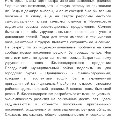
Некоторые главы административно-хозяйственных районов
Черняховска пожалели, что на такую встречу не пригласили
их. Ведь в декабре выборы, и опыт соседей был бы весьма
полезным. К слову, еще на старте реформы местного
самоуправления главы сельских округов в Черняховске
выдвигали весьма революционные предложения. Селяне
были за то, чтобы укрупнить сельские поселения с учетом
давнишних связей. Тогда для этого имелась и техническая
база, некоторые с трудом пытаются сохранить ее и сейчас.
Не секрет, что жилищно-коммунальные проблемы на селе
сообща новые поселения решили бы гораздо лучше. Или
пять или семь, но достаться может всем... Затрагивая тему
укрупнения, глава Железнодорожного предложил
Правдинский муниципальный район поделить на два
городских округа - Правдинский и Железнодорожный,
которые в перспективе вошли бы в укрупненный
приграничный муниципальный район из четырех нынешних
районов вдоль польской границы. В словах главы был свой
резон. В Железнодорожном разрабатывают план социально-
экономического развития на ближайшие десять лет. Здесь
задумываются о схожести положения приграничных
поселений, отдаленных от промышленных центров области.
Схожесть положения, общие экономические и социальные