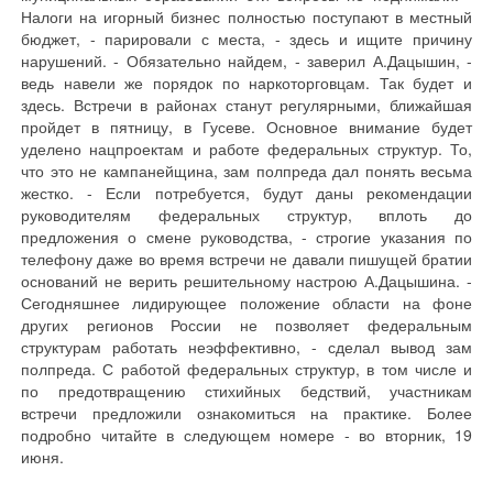
Налоги на игорный бизнес полностью поступают в местный
бюджет, - парировали с места, - здесь и ищите причину
нарушений. - Обязательно найдем, - заверил А.Дацышин, -
ведь навели же порядок по наркоторговцам. Так будет и
здесь. Встречи в районах станут регулярными, ближайшая
пройдет в пятницу, в Гусеве. Основное внимание будет
уделено нацпроектам и работе федеральных структур. То,
что это не кампанейщина, зам полпреда дал понять весьма
жестко. - Если потребуется, будут даны рекомендации
руководителям федеральных структур, вплоть до
предложения о смене руководства, - строгие указания по
телефону даже во время встречи не давали пишущей братии
оснований не верить решительному настрою А.Дацышина. -
Сегодняшнее лидирующее положение области на фоне
других регионов России не позволяет федеральным
структурам работать неэффективно, - сделал вывод зам
полпреда. С работой федеральных структур, в том числе и
по предотвращению стихийных бедствий, участникам
встречи предложили ознакомиться на практике. Более
подробно читайте в следующем номере - во вторник, 19
июня.