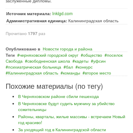
заслуженные дипломы.
Источник материала:
Inklgd.com
Административная единица:
Калининградская область
Прочитано
1797
раз
Опубликовано в
Новости города и района
Теги
черняховский городской округ
общество
поселок
Свобода
свободненская школа
кадеты
уфсин
психиатрическая больница
бал
конкурс
Калининградская область
команды
второе место
Похожие материалы (по тегу)
В Черняховском районе сбили пешехода
В Черняховске будут судить мужчину за убийство
сожительницы
Районы, кварталы, жилые массивы - встречаем Новый
год красиво!
За уходящий год в Калининградской области