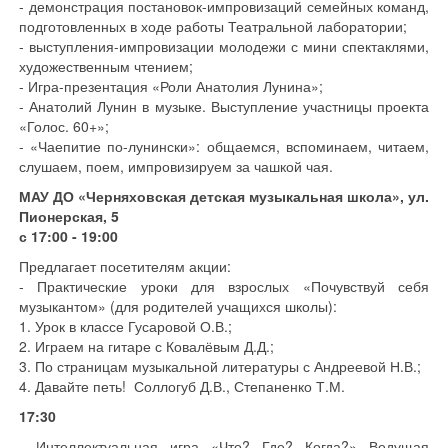
- демонстрация постановок-импровизаций семейных команд,
подготовленных в ходе работы Театральной лаборатории;
- выступления-импровизации молодежи с мини спектаклями,
художественным чтением;
- Игра-презентация «Роли Анатолия Лунина»;
- Анатолий Лунин в музыке. Выступление участницы проекта
«Голос. 60+»;
- «Чаепитие по-лунински»: общаемся, вспоминаем, читаем,
слушаем, поем, импровизируем за чашкой чая.
МАУ ДО «Черняховская детская музыкальная школа», ул.
Пионерская, 5
с 17:00 - 19:00
Предлагает посетителям акции:
- Практические уроки для взрослых «Почувствуй себя
музыкантом» (для родителей учащихся школы):
1. Урок в классе Гусаровой О.В.;
2. Играем на гитаре с Ковалёвым Д.Д.;
3. По страницам музыкальной литературы с Андреевой Н.В.;
4. Давайте петь! Соллогуб Д.В., Степаненко Т.М.
17:30
- Интеллектуальная игра «Что? Где? Когда?» Ведущая