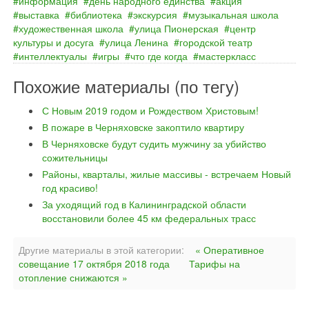
информация
день народного единства
акция
выставка
библиотека
экскурсия
музыкальная школа
художественная школа
улица Пионерская
центр
культуры и досуга
улица Ленина
городской театр
интеллектуалы
игры
что где когда
мастеркласс
Похожие материалы (по тегу)
С Новым 2019 годом и Рождеством Христовым!
В пожаре в Черняховске закоптило квартиру
В Черняховске будут судить мужчину за убийство
сожительницы
Районы, кварталы, жилые массивы - встречаем Новый
год красиво!
За уходящий год в Калининградской области
восстановили более 45 км федеральных трасс
Другие материалы в этой категории:
« Оперативное
совещание 17 октября 2018 года
Тарифы на
отопление снижаются »