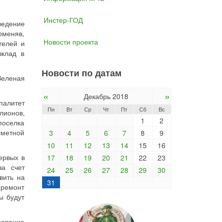
Инстер-ГОД
ведение
оменяв,
Новости проекта
телей и
вклад в
Новости по датам
Зеленая
«
»
Декабрь 2018
палитет
Пн
Вт
Ср
Чт
Пт
Сб
Вс
лионов,
1
2
поселка
сметной
3
4
5
6
7
8
9
10
11
12
13
14
15
16
ервых в
17
18
19
20
21
22
23
за счет
24
25
26
27
28
29
30
вить на
31
 ремонт
ы будут
рование