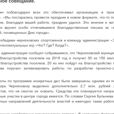
ное совещание.
ич поблагодарил всех кто обеспечивал организацию и про
. «Мы постарались провести праздник в новом формате, что-то п
ом, благодаря вашей работе, праздник удался. Это мнение и жи
а и вручил особо отличившимся благодарственные письма за «
й, посвященных Дню города».
победами черняховских спортсменов и команду администрации «
нтеллектуальных игр «Что? Где? Когда?».
а администрации сообщил собравшимся, что Черняховский муници
лагоустройства поселков на 2019 год и получит 30 из 150 мил
лагоустройства поселков. 20 из них пойдут на благоустройство 
ва поручил активизировать работы по разработке проектно-
боты по программе конкретных дел были завершены одними из п
ора Черняховску выделено дополнительно 2,7 млн. рублей 
ов, что не смогли их освоить. Средства эти планируется напра
ьные участки в центре города имеется. По словам Сергея Булычева
тных направлений деятельности властей и ежегодно такие работ
кущие хозяйственно-экономические вопросы. В частности: форми