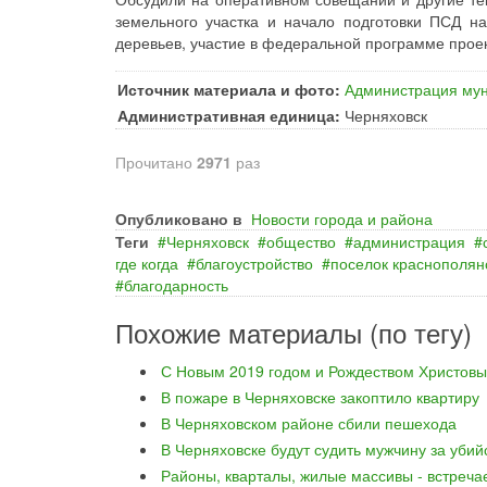
земельного участка и начало подготовки ПСД н
деревьев, участие в федеральной программе проек
Источник материала и фото:
Администрация мун
Административная единица:
Черняховск
Прочитано
2971
раз
Опубликовано в
Новости города и района
Теги
Черняховск
общество
администрация
где когда
благоустройство
поселок краснополян
благодарность
Похожие материалы (по тегу)
С Новым 2019 годом и Рождеством Христовы
В пожаре в Черняховске закоптило квартиру
В Черняховском районе сбили пешехода
В Черняховске будут судить мужчину за уби
Районы, кварталы, жилые массивы - встреча