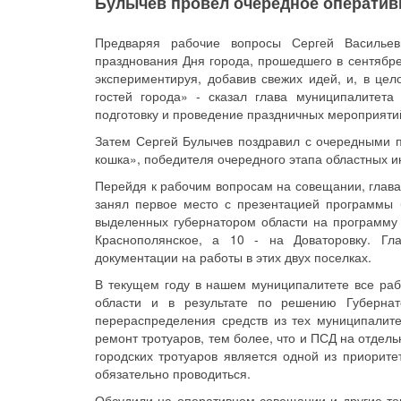
Булычев провел очередное оператив
Предваряя рабочие вопросы Сергей Васильев
празднования Дня города, прошедшего в сентябре
экспериментируя, добавив свежих идей, и, в цел
гостей города» - сказал глава муниципалитет
подготовку и проведение праздничных мероприяти
Затем Сергей Булычев поздравил с очередными 
кошка», победителя очередного этапа областных и
Перейдя к рабочим вопросам на совещании, глав
занял первое место с презентацией программы б
выделенных губернатором области на программу б
Краснополянское, а 10 - на Доваторовку. Гла
документации на работы в этих двух поселках.
В текущем году в нашем муниципалитете все ра
области и в результате по решению Губернат
перераспределения средств из тех муниципалитет
ремонт тротуаров, тем более, что и ПСД на отдел
городских тротуаров является одной из приорите
обязательно проводиться.
Обсудили на оперативном совещании и другие те