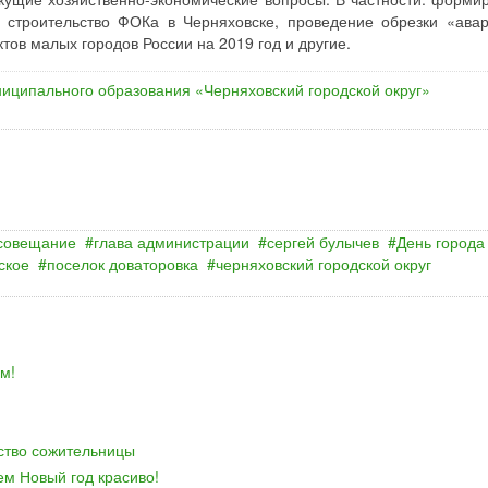
а строительство ФОКа в Черняховске, проведение обрезки «ава
тов малых городов России на 2019 год и другие.
иципального образования «Черняховский городской округ»
совещание
глава администрации
сергей булычев
День города
ское
поселок доваторовка
черняховский городской округ
м!
йство сожительницы
ем Новый год красиво!