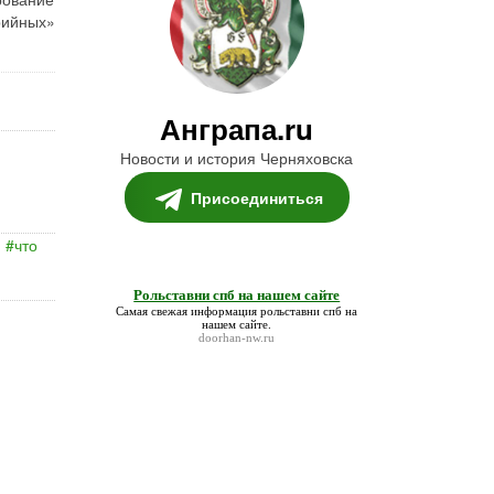
рийных»
Анграпа.ru
Новости и история Черняховска
Присоединиться
что
Рольставни спб на нашем сайте
Самая свежая информация
рольставни спб на
нашем сайте
.
doorhan-nw.ru