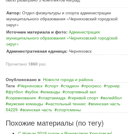
Автор:
Отдел физкультуры и спорта администрации
муниципального образования «Черняховский городской
округ»
Источник материала и фото:
Администрация
муниципального образования «Черняховский городской
округ»
Административная единица:
Черняховск
Прочитано
1860
раз
Опубликовано в
Новости города и района
Теги
Черняховск
спорт
стадион
прогресс
турнир
футбол
кубок
команды
спортивный зал
соревнования
спартакиада
гиревой спорт
волейбол
мужские команды
настольный теннис
воинская часть
54229
воинская часть
спортсмены
Похожие материалы (по тегу)
С Новым 2019 годом и Рождеством Христовым!