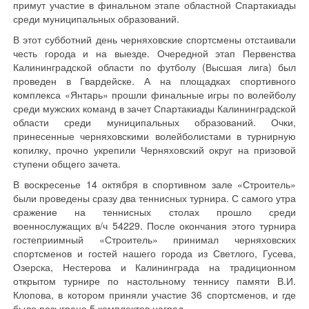
примут участие в финальном этапе областной Спартакиады
среди муниципальных образований.
В этот субботний день черняховские спортсмены отстаивали
честь города и на выезде. Очередной этап Первенства
Калининградской области по футболу (Высшая лига) был
проведен в Гвардейске. А на площадках спортивного
комплекса «Янтарь» прошли финальные игры по волейболу
среди мужских команд в зачет Спартакиады Калининградской
области среди муниципальных образований. Очки,
принесенные черняховскими волейболистами в турнирную
копилку, прочно укрепили Черняховский округ на призовой
ступени общего зачета.
В воскресенье 14 октября в спортивном зале «Строитель»
были проведены сразу два теннисных турнира. С самого утра
сражение на теннисных столах прошло среди
военнослужащих в/ч 54229. После окончания этого турнира
гостеприимный «Строитель» принимал черняховских
спортсменов и гостей нашего города из Светлого, Гусева,
Озерска, Нестерова и Калининграда на традиционном
открытом турнире по настольному теннису памяти В.И.
Клопова, в котором приняли участие 36 спортсменов, и где
было разыграно 5 комплектов наград.