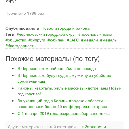
округ
Прочитано
1786
раз
Опубликовано в
Новости города и района
Теги
черняховский городской округ
поселок липовка
общество
супруги
юбилей
ЗАГС
медали
медаль
благодарность
Похожие материалы (по тегу)
В Черняховском районе сбили пешехода
В Черняховске будут судить мужчину за убийство
сожительницы
Районы, кварталы, жилые массивы - встречаем Новый
год красиво!
За уходящий год в Калининградской области
восстановили более 45 км федеральных трасс
С 1 января 2019 года разрешен сбор валежника
Другие материалы в этой категории:
« Экология и