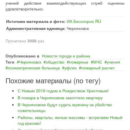
учений действия взаимодействующих служб оценены
удовлетворительно.
Источник материала и фото:
ИА Бесспорно RU
Административная единица:
Черняховск
Прочитано
3008
раз
Опубликовано в
Новости города и района
Теги
Черняховск
общество
пожарные
МЧС
учения
психиатрическая больница
уфсин
пожарный расчет
Похожие материалы (по тегу)
С Новым 2019 годом и Рождеством Христовым!
В пожаре в Черняховске закоптило квартиру
В Черняховске будут судить мужчину за убийство
сожительницы
Районы, кварталы, жилые массивы - встречаем Новый
год красиво!