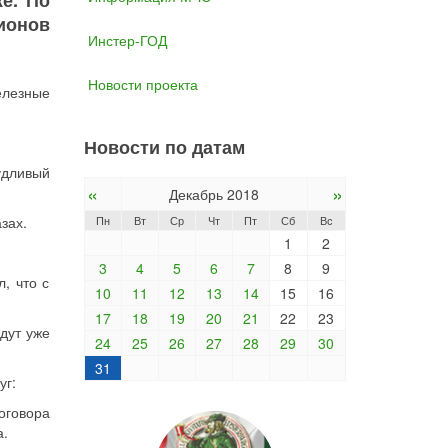
е. По
ионов
Инстер-ГОД
Новости проекта
елезные
Новости по датам
удливый
«
»
Декабрь 2018
Пн
Вт
Ср
Чт
Пт
Сб
Вс
зах.
1
2
3
4
5
6
7
8
9
л, что с
10
11
12
13
14
15
16
17
18
19
20
21
22
23
дут уже
24
25
26
27
28
29
30
31
уг:
оговора
а.