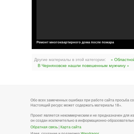
Ремонт многоквартирного дома после пожара
Другие материалы в этой категории:
« Областно
В Черняховске нашли повешенным мужчину »
Обо всех замеченных ошибках при работе сайта просьба 
Настоящий ресурс может содержать материалы 18+.
Проект является некоммерческим и не предназначен для и
он создан исключительно в информационно-образовательн
Обратная связь
|
Карта сайта
Идея, создание и поддержка
Wandragor
.