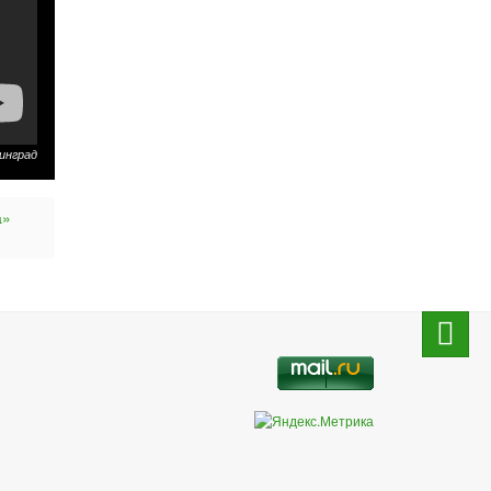
инград
а»