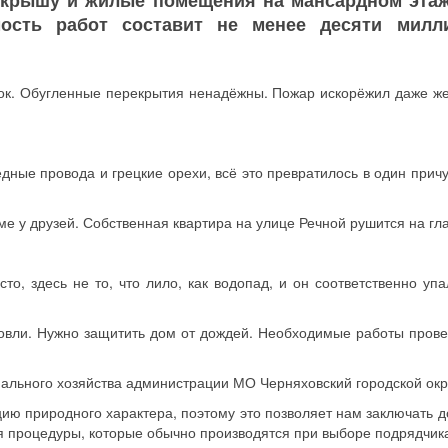
 крышу и жилые помещения на мансардном этаж
мость работ составит не менее десяти милл
ок. Обугленные перекрытия ненадёжны. Пожар искорёжил даже ж
едные провода и грецкие орехи, всё это превратилось в один прич
е у друзей. Собственная квартира на улице Речной рушится на гла
то, здесь не то, что лило, как водопад, и он соответственно упа
овли. Нужно защитить дом от дождей. Необходимые работы прове
ального хозяйства администрации МО Черняховский городской окр
цию природного характера, поэтому это позволяет нам заключать д
я процедуры, которые обычно производятся при выборе подрядчик