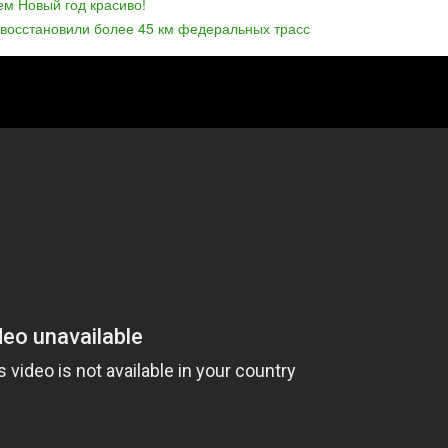
ем Новый год красиво!
 восстановили более 45 км федеральных трасс