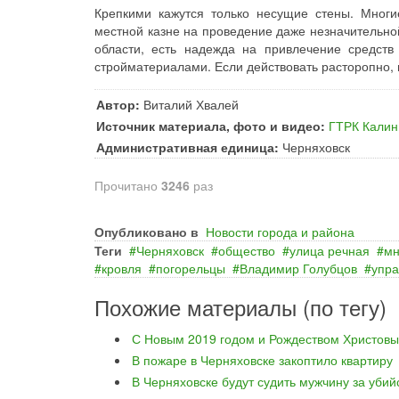
Крепкими кажутся только несущие стены. Многи
местной казне на проведение даже незначительно
области, есть надежда на привлечение средст
стройматериалами. Если действовать расторопно, 
Автор:
Виталий Хвалей
Источник материала, фото и видео:
ГТРК Калин
Административная единица:
Черняховск
Прочитано
3246
раз
Опубликовано в
Новости города и района
Теги
Черняховск
общество
улица речная
мн
кровля
погорельцы
Владимир Голубцов
упра
Похожие материалы (по тегу)
С Новым 2019 годом и Рождеством Христовы
В пожаре в Черняховске закоптило квартиру
В Черняховске будут судить мужчину за уби