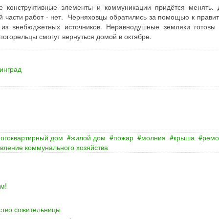
е конструктивные элементы и коммуникации придётся менять. 
й части работ - нет. Черняховцы обратились за помощью к правит
в из внебюджетных источников. Неравнодушные земляки готовы
погорельцы смогут вернуться домой в октябре.
инград
огоквартирный дом
жилой дом
пожар
молния
крыша
ремо
вление коммунального хозяйства
м!
йство сожительницы