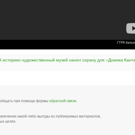
ГТРК Калин
й историко-художественный музей нанял охрану для «Домика Кант
сообщать при помощи формы
обратной связи
.
звлечения какой-либо выгоды из публикуемых материалов,
ых целях.