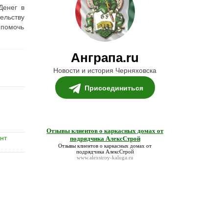
Денег в
ельству
 помочь
Анграпа.ru
Новости и история Черняховска
Присоединиться
Отзывы клиентов о каркасных домах от
нт
подрядчика АлексСтрой
Отзывы клиентов о каркасных домах от
подрядчика АлексСтрой
www.alexstroy-kaluga.ru