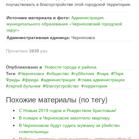
поучаствовать в благоустройстве этой городской территории.
Источник материала и фото:
Администрация
муниципального образования «Черняховский городской
округ»
Административная единица:
Черняховск
Прочитано
2839
раз
Опубликовано в
Новости города и района
Теги
Черняховск
общество
субботник
парк
Парк
Фриды
фрида
администрация
глава администрации
сергей булычев
благоустройство
территория
Похожие материалы (по тегу)
С Новым 2019 годом и Рождеством Христовым!
В пожаре в Черняховске закоптило квартиру
В Черняховске будут судить мужчину за убийство
сожительницы
Районы, кварталы, жилые массивы - встречаем Новый