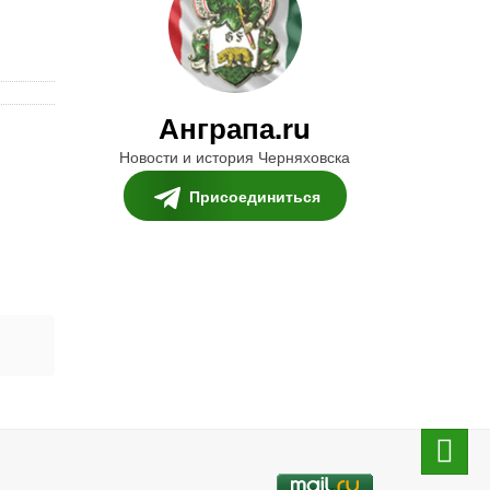
Анграпа.ru
Новости и история Черняховска
Присоединиться