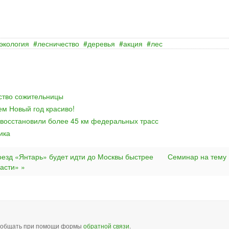
экология
лесничество
деревья
акция
лес
йство сожительницы
ем Новый год красиво!
 восстановили более 45 км федеральных трасс
ика
оезд «Янтарь» будет идти до Москвы быстрее
Семинар на тему
асти» »
сообщать при помощи формы
обратной связи
.