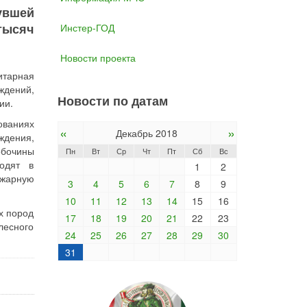
увшей
тысяч
Инстер-ГОД
Новости проекта
итарная
ждений,
Новости по датам
ии.
ованиях
«
»
Декабрь 2018
ждения,
обочины
Пн
Вт
Ср
Чт
Пт
Сб
Вс
водят в
1
2
ожарную
3
4
5
6
7
8
9
10
11
12
13
14
15
16
х пород
17
18
19
20
21
22
23
лесного
24
25
26
27
28
29
30
31