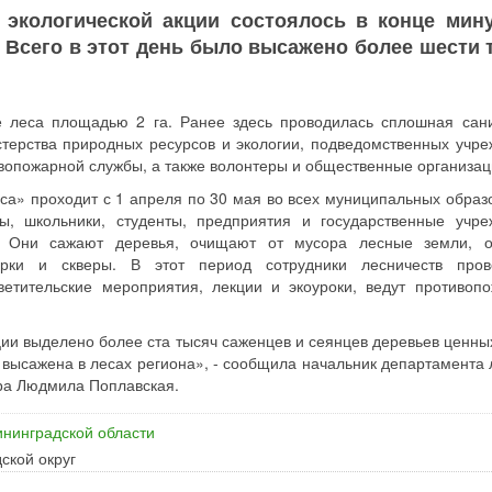
 экологической акции состоялось в конце мин
 Всего в этот день было высажено более шести 
е леса площадью 2 га. Ранее здесь проводилась сплошная сан
стерства природных ресурсов и экологии, подведомственных учре
вопожарной службы, а также волонтеры и общественные организац
са» проходит с 1 апреля по 30 мая во всех муниципальных образ
ы, школьники, студенты, предприятия и государственные учре
. Они сажают деревья, очищают от мусора лесные земли, 
арки и скверы. В этот период сотрудники лесничеств про
ветительские мероприятия, лекции и экоуроки, ведут противоп
ции выделено более ста тысяч саженцев и сеянцев деревьев ценны
е высажена в лесах региона», - сообщила начальник департамента 
ира Людмила Поплавская.
ининградской области
ской округ