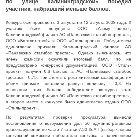
по улице Калининградской» победил
участник, набравший меньше баллов.
Конкурс был проведен с 3 августа по 12 августа 2009 года. К
участию были допущены ООО «Азимут-Проект»,
Калининградский филиал АО «Панявежио статибос трестас»,
ООО «Балтлитстрой» и ООО «Стиль-проект». Победителем
единогласно признали Калининградский филиал АО
«Панявежио статибос трестас». Однако выяснилось, что
члены комиссии округлили итоговый балл, что не
предусмотрено конкурсной документацией. ООО «Стиль-
проект» получил 0,8 баллов, а АО «Панявежио статибос
трестас» - 0,75. При этом в строке «итоговый коэффициент»
обеим фирмам поставили равную величину - 0,8. На
основании этих баллов победителем конкурса стал
Калининградский филиал АО «Панявежио статибос трестас»,
а второе место в конкурсе было единогласно отдано ООО
«Стиль-проект».
По результатам проверки прокуратура вынесла
постановления о возбуждении дел об административном
правонарушении по части 7 статьи 7.30 КоАП (выбор членом
конкурсной комиссии победителя конкурса с нарушением