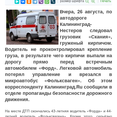
размер шрифта
Печать
Вчера, 26 августа, по
автодороге
Калининград-
Нестеров следовал
грузовик «Скания»,
груженый кирпичом.
Водитель не проконтролировал крепление
груза, в результате чего кирпичи выпали на
дорогу прямо перед встречным
автомобилем «Форд». Легковой автомобиль
потерял управление и врезался в
микроавтобус «Фольксваген». Об этом
корреспонденту Калининград.Ru сообщили в
отделе пропаганды безопасности дорожного
движения.
На месте ДТП скончались 43-летняя водитель «Форда» и 44-
летний водитель «Фольксвагена». Кроме этого, серьёзно