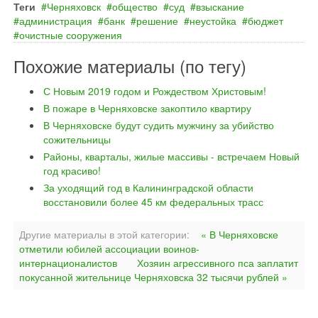
Теги
Черняховск
общество
суд
взыскание
администрация
банк
решение
неустойка
бюджет
очистные сооружения
Похожие материалы (по тегу)
С Новым 2019 годом и Рождеством Христовым!
В пожаре в Черняховске закоптило квартиру
В Черняховске будут судить мужчину за убийство
сожительницы
Районы, кварталы, жилые массивы - встречаем Новый
год красиво!
За уходящий год в Калининградской области
восстановили более 45 км федеральных трасс
Другие материалы в этой категории:
« В Черняховске
отметили юбилей ассоциации воинов-
интернационалистов
Хозяин агрессивного пса заплатит
покусанной жительнице Черняховска 32 тысячи рублей »