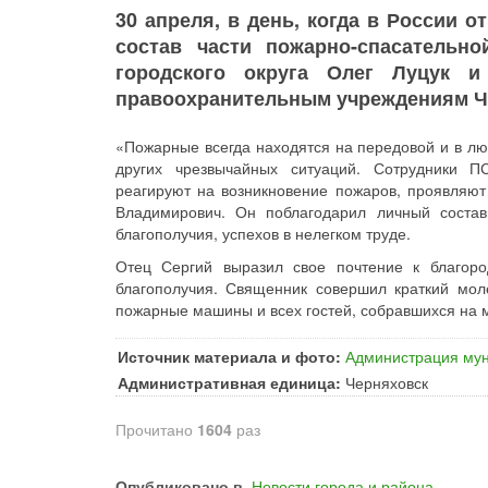
30 апреля, в день, когда в России 
состав части пожарно-спасательн
городского округа Олег Луцук 
правоохранительным учреждениям Че
«Пожарные всегда находятся на передовой и в люб
других чрезвычайных ситуаций. Сотрудники П
реагируют на возникновение пожаров, проявляют
Владимирович. Он поблагодарил личный состав
благополучия, успехов в нелегком труде.
Отец Сергий выразил свое почтение к благор
благополучия. Священник совершил краткий моле
пожарные машины и всех гостей, собравшихся на 
Источник материала и фото:
Администрация мун
Административная единица:
Черняховск
Прочитано
1604
раз
Опубликовано в
Новости города и района