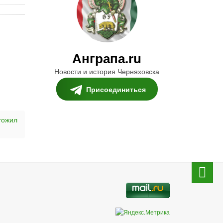
Анграпа.ru
Новости и история Черняховска
Присоединиться
тожил