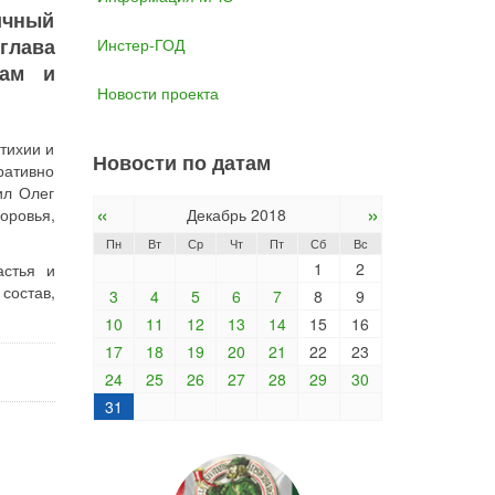
ичный
глава
Инстер-ГОД
лам и
Новости проекта
тихии и
Новости по датам
ративно
ил Олег
«
»
оровья,
Декабрь 2018
Пн
Вт
Ср
Чт
Пт
Сб
Вс
1
2
астья и
состав,
3
4
5
6
7
8
9
10
11
12
13
14
15
16
17
18
19
20
21
22
23
24
25
26
27
28
29
30
31