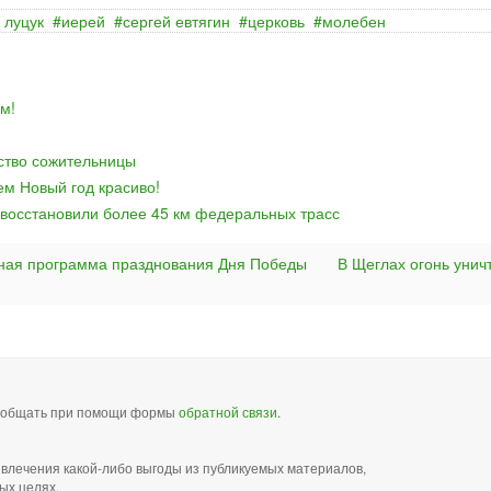
 луцук
иерей
сергей евтягин
церковь
молебен
м!
йство сожительницы
ем Новый год красиво!
 восстановили более 45 км федеральных трасс
ная программа празднования Дня Победы
В Щеглах огонь унич
сообщать при помощи формы
обратной связи
.
звлечения какой-либо выгоды из публикуемых материалов,
ых целях.