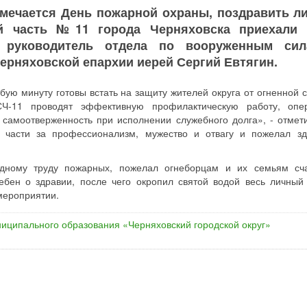
отмечается День пожарной охраны, поздравить л
ой часть №11 города Черняховска приехали 
и руководитель отдела по вооруженным си
рняховской епархии иерей Сергий Евтягин.
ую минуту готовы встать на защиту жителей округа от огненной с
СЧ-11 проводят эффективную профилактическую работу, опе
 самоотверженность при исполнении служебного долга», - отмет
 части за профессионализм, мужество и отвагу и пожелал зд
одному труду пожарных, пожелал огнеборцам и их семьям сч
бен о здравии, после чего окропил святой водой весь личный 
мероприятии.
иципального образования «Черняховский городской округ»