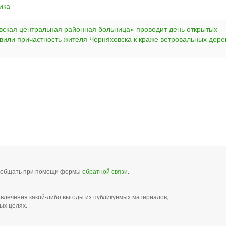
ика
вская центральная районная больница» проводит день открытых
овили причастность жителя Черняховска к краже ветровальных дере
сообщать при помощи формы
обратной связи
.
звлечения какой-либо выгоды из публикуемых материалов,
ых целях.