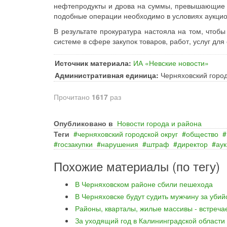
нефтепродукты и дрова на суммы, превышающие 10
подобные операции необходимо в условиях аукцио
В результате прокуратура настояла на том, чтоб
системе в сфере закупок товаров, работ, услуг дл
Источник материала:
ИА «Невские новости»
Административная единица:
Черняховский город
Прочитано
1617
раз
Опубликовано в
Новости города и района
Теги
черняховский городской округ
общество
госзакупки
нарушения
штраф
директор
ау
Похожие материалы (по тегу)
В Черняховском районе сбили пешехода
В Черняховске будут судить мужчину за уби
Районы, кварталы, жилые массивы - встреча
За уходящий год в Калининградской области