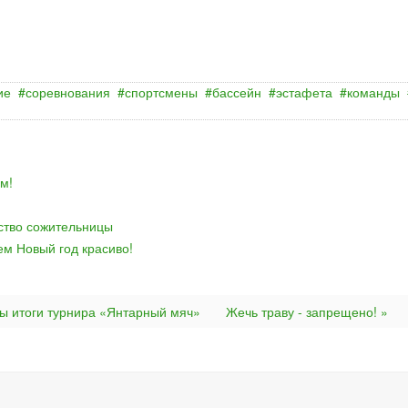
ие
соревнования
спортсмены
бассейн
эстафета
команды
м!
йство сожительницы
ем Новый год красиво!
ы итоги турнира «Янтарный мяч»
Жечь траву - запрещено! »