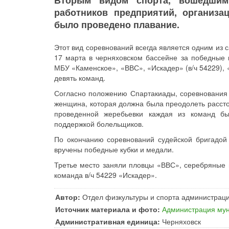
Вторым видом спорта, вошедшим
работников предприятий, организа
было проведено плавание.
Этот вид соревнований всегда является одним из 
17 марта в черняховском бассейне за победные
МБУ «Каменское», «ВВС», «Искадер» (в/ч 54229),
девять команд.
Согласно положению Спартакиады, соревнования п
женщина, которая должна была преодолеть рассто
проведенной жеребьевки каждая из команд бы
поддержкой болельщиков.
По окончанию соревнований судейской бригадо
вручены победные кубки и медали.
Третье место заняли пловцы «ВВС», серебряные
команда в/ч 54229 «Искадер».
Автор:
Отдел физкультуры и спорта администраци
Источник материала и фото:
Администрация мун
Административная единица:
Черняховск