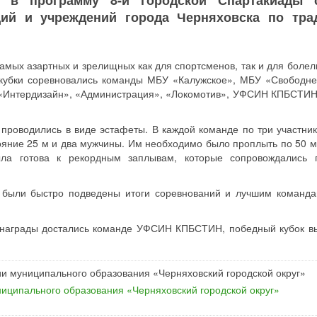
 в программу 8-й городской Спартакиады 
ций и учреждений города Черняховска по тра
самых азартных и зрелищных как для спортсменов, так и для болел
 кубки соревновались команды МБУ «Калужское», МБУ «Свободне
 «Интердизайн», «Администрация», «Локомотив», УФСИН КПБСТИН 
роводились в виде эстафеты. В каждой команде по три участник
яние 25 м и два мужчины. Им необходимо было проплыть по 50 м
ла готова к рекордным заплывам, которые сопровождались 
й были быстро подведены итоги соревнований и лучшим команд
 награды достались команде УФСИН КПБСТИН, победный кубок в
и муниципального образования «Черняховский городской округ»
иципального образования «Черняховский городской округ»