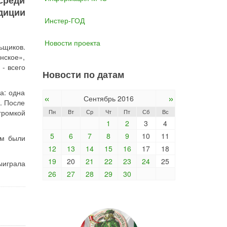
среди
диции
Инстер-ГОД
Новости проекта
ьщиков.
нское»,
- всего
Новости по датам
а: одна
«
»
Сентябрь 2016
. После
Пн
Вт
Ср
Чт
Пт
Сб
Вс
громкой
1
2
3
4
5
6
7
8
9
10
11
ам были
12
13
14
15
16
17
18
19
20
21
22
23
24
25
ыиграла
26
27
28
29
30