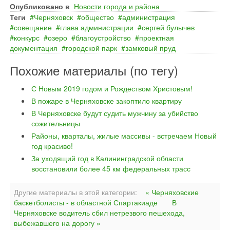
Опубликовано в
Новости города и района
Теги
Черняховск
общество
администрация
совещание
глава администрации
сергей булычев
конкурс
озеро
благоустройство
проектная
документация
городской парк
замковый пруд
Похожие материалы (по тегу)
С Новым 2019 годом и Рождеством Христовым!
В пожаре в Черняховске закоптило квартиру
В Черняховске будут судить мужчину за убийство
сожительницы
Районы, кварталы, жилые массивы - встречаем Новый
год красиво!
За уходящий год в Калининградской области
восстановили более 45 км федеральных трасс
Другие материалы в этой категории:
« Черняховские
баскетболисты - в областной Спартакиаде
В
Черняховске водитель сбил нетрезвого пешехода,
выбежавшего на дорогу »