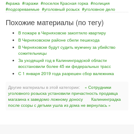
кража
гаражи
поселок Красная горка
полиция
подозреваемые
уголовный розыск
уголовное дело
Похожие материалы (по тегу)
В пожаре в Черняховске закоптило квартиру
В Черняховском районе сбили пешехода
В Черняховске будут судить мужчину за убийство
сожительницы
За уходящий год в Калининградской области
восстановили более 45 км федеральных трасс
С 1 января 2019 года разрешен сбор валежника
Другие материалы в этой категории:
« Сотрудники
уголовного розыска установили причастность продавца
магазина к заведомо ложному доносу
Калининградка
после ссоры с детьми ушла из дома не вернулась »