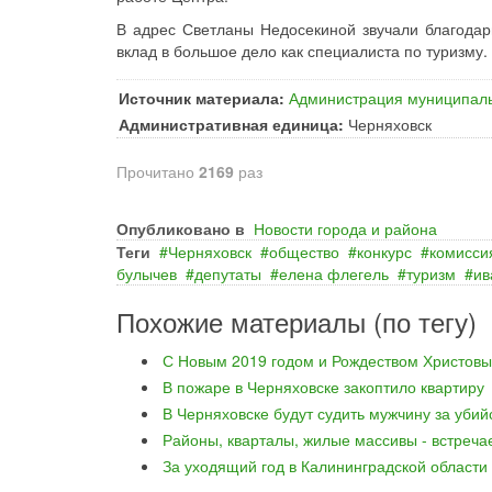
В адрес Светланы Недосекиной звучали благодар
вклад в большое дело как специалиста по туризму.
Источник материала:
Администрация муниципаль
Административная единица:
Черняховск
Прочитано
2169
раз
Опубликовано в
Новости города и района
Теги
Черняховск
общество
конкурс
комисси
булычев
депутаты
елена флегель
туризм
ив
Похожие материалы (по тегу)
С Новым 2019 годом и Рождеством Христовы
В пожаре в Черняховске закоптило квартиру
В Черняховске будут судить мужчину за уби
Районы, кварталы, жилые массивы - встреча
За уходящий год в Калининградской области