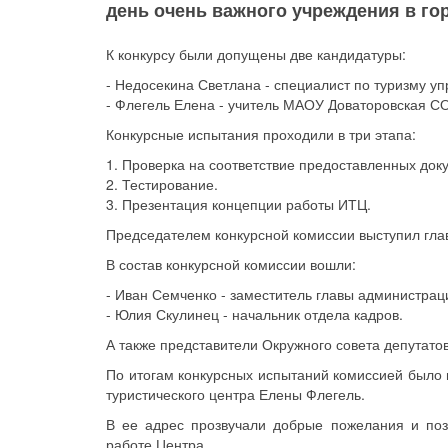
день очень важного учреждения в го
К конкурсу были допущены две кандидатуры:
- Недосекина Светлана - специалист по туризму у
- Флегель Елена - учитель МАОУ Доваторовская С
Конкурсные испытания проходили в три этапа:
1. Проверка на соответствие предоставленных док
2. Тестирование.
3. Презентация концепции работы ИТЦ.
Председателем конкурсной комиссии выступил гла
В состав конкурсной комиссии вошли:
- Иван Семченко - заместитель главы администрац
- Юлия Скулинец - начальник отдела кадров.
А также представители Окружного совета депутат
По итогам конкурсных испытаний комиссией было
туристического центра Елены Флегель.
В ее адрес прозвучали добрые пожелания и поз
работе Центра.