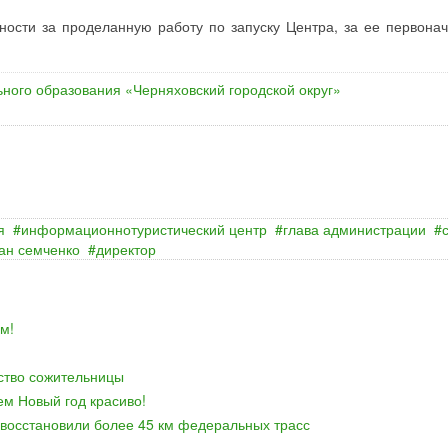
ности за проделанную работу по запуску Центра, за ее первона
ного образования «Черняховский городской округ»
я
информационнотуристический центр
глава администрации
ан семченко
директор
м!
йство сожительницы
ем Новый год красиво!
 восстановили более 45 км федеральных трасс