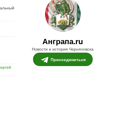
чальный
Анграпа.ru
Новости и история Черняховска
Присоединиться
сергей