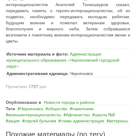
интернационалистов Анатолий Тонкошкуров сказал,
передавать память о героях-интернационалистах, об их
подвигах, необходимо передавать молодым ребятам,
будущим воинам и пожелал ветеранам здоровья,
благополучия и мирного неба. Затем собравшиеся
возложили к памятнику воинам-интернационалистам венки и
цветы.
Источник материала и фото:
Администрация
муниципального образования «Черняховский городской
округ»
Административная единица:
Черняховск
Прочитано
1727
раз
Опубликовано в
Новости города и района
Теги
Черняховск
общество
памятники
воиныинтернационалисты
Афганистан
школа №6
акция
сергей булычев
глава администрации
ветераны
Похожие материалы (по тегу)