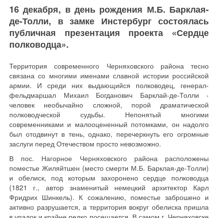
16 декабря, в день рождения М.Б. Барклая-
де-Толли, в замке Инстербург состоялась
публичная презентация проекта «Сердце
полководца».
Территория современного Черняховского района тесно
связана со многими именами славной истории российской
армии. И среди них выдающийся полководец, генерал-
фельдмаршал Михаил Богданович Барклай-де-Толли -
человек необычайно сложной, порой драматической
полководческой судьбы. Непонятый многими
современниками и малооцененный потомками, он надолго
был отодвинут в тень, однако, перечеркнуть его огромные
заслуги перед Отечеством просто невозможно.
В пос. Нагорное Черняховского района расположены
поместье Жиляйтшен (место смерти М.Б. Барклая-де-Толли)
и обелиск, под которым захоронено сердце полководца
(1821 г., автор знаменитый немецкий архитектор Карл
Фридрих Шинкель). К сожалению, поместье заброшено и
активно разрушается, а территория вокруг обелиска пришла
в упадок и крайне редко посещается. В самом г. Черняховске