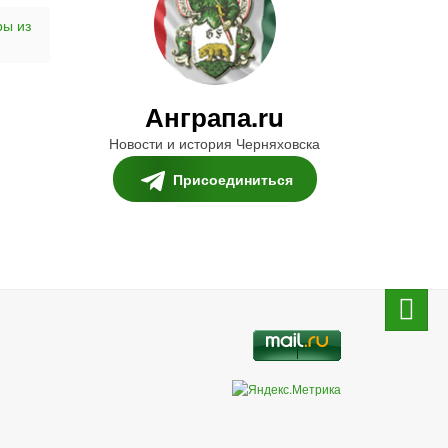
ры из
Анграпа.ru
Новости и история Черняховска
Присоединиться