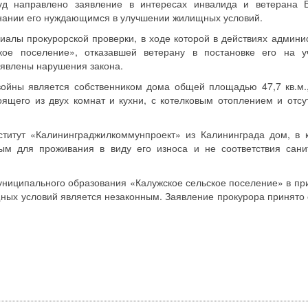
уд направлено заявление в интересах инвалида и ветерана 
знании его нуждающимся в улучшении жилищных условий.
алы прокурорской проверки, в ходе которой в действиях админи
кое поселение», отказавшей ветерану в постановке его на у
явлены нарушения закона.
войны является собственником дома общей площадью 47,7 кв.м.
оящего из двух комнат и кухни, с котелковым отоплением и отсу
ститут «Калининграджилкоммунпроект» из Калининграда дом, в 
ным для проживания в виду его износа и не соответствия сан
муниципального образования «Калужское сельское поселение» в пр
ых условий является незаконным. Заявление прокурора принято 