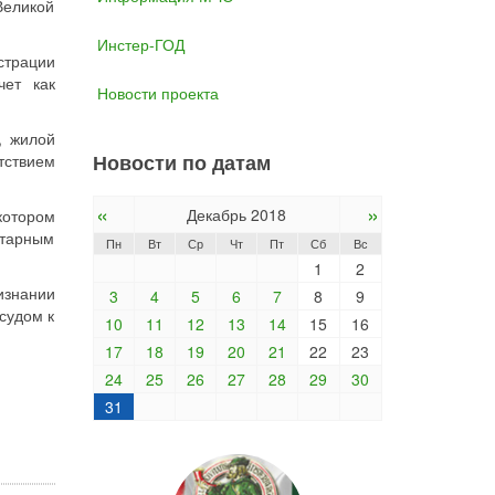
Великой
Инстер-ГОД
страции
чет как
Новости проекта
, жилой
Новости по датам
тствием
«
»
Декабрь 2018
котором
итарным
Пн
Вт
Ср
Чт
Пт
Сб
Вс
1
2
изнании
3
4
5
6
7
8
9
судом к
10
11
12
13
14
15
16
17
18
19
20
21
22
23
24
25
26
27
28
29
30
31