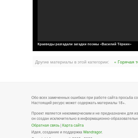
Краеведы разгадали загадки поэмы «Василий Тёркин»
Другие материалы в этой категории:
« Горячая 
Обо всех замеченных ошибках при работе сайта просьба 
Настоящий ресурс может содержать материалы 18+.
Проект является некоммерческим и не предназначен для и
он создан исключительно в информационно-образовательн
Обратная связь
|
Карта сайта
Идея, создание и поддержка
Wandragor
.