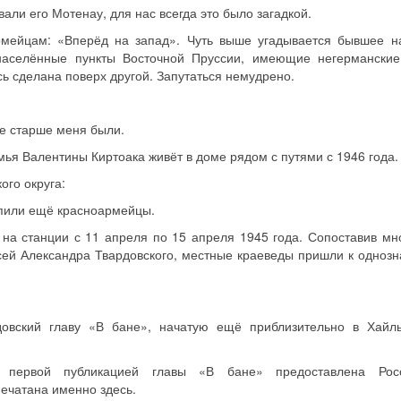
али его Мотенау, для нас всегда это было загадкой.
рмейцам: «Вперёд на запад». Чуть выше угадывается бывшее н
населённые пункты Восточной Пруссии, имеющие негерманские
ь сделана поверх другой. Запутаться немудрено.
ые старше меня были.
ья Валентины Киртоака живёт в доме рядом с путями с 1946 года.
ого округа:
 пили ещё красноармейцы.
на станции с 11 апреля по 15 апреля 1945 года. Сопоставив мн
сей Александра Твардовского, местные краеведы пришли к однозн
довский главу «В бане», начатую ещё приблизительно в Хайль
 первой публикацией главы «В бане» предоставлена Росс
печатана именно здесь.