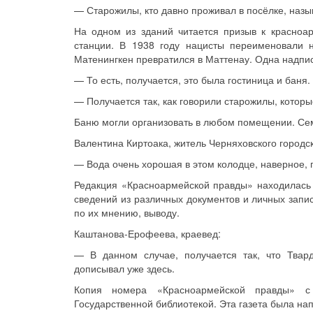
— Старожилы, кто давно проживал в посёлке, назыв
На одном из зданий читается призыв к красноа
станции. В 1938 году нацисты переименовали 
Матенингкен превратился в Маттенау. Одна надпис
— То есть, получается, это была гостиница и баня.
— Получается так, как говорили старожилы, котор
Баню могли организовать в любом помещении. Сем
Валентина Киртоака, житель Черняховского городск
— Вода очень хорошая в этом колодце, наверное,
Редакция «Красноармейской правды» находилась 
сведений из различных документов и личных запи
по их мнению, выводу.
Каштанова-Ерофеева, краевед:
— В данном случае, получается так, что Твар
дописывал уже здесь.
Копия номера «Красноармейской правды» с
Государственной библиотекой. Эта газета была на