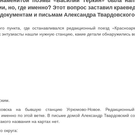
знаменитой поэмы «Василий Тёркин» была нап
ии, но, где именно? Этот вопрос заставил краеве
документам и письмам Александра Твардовского
ого пункта, где останавливался редакционный поезд «Красноар
к энтузиасты нашли нужную станцию, какие детали обнаружились в
ским.
ховска на бывшую станцию Угрюмово-Новое. Редакционный
 именно по этой ветке. В письме домой Александр Твардовский с
акого названия на картах нет.
о округа: