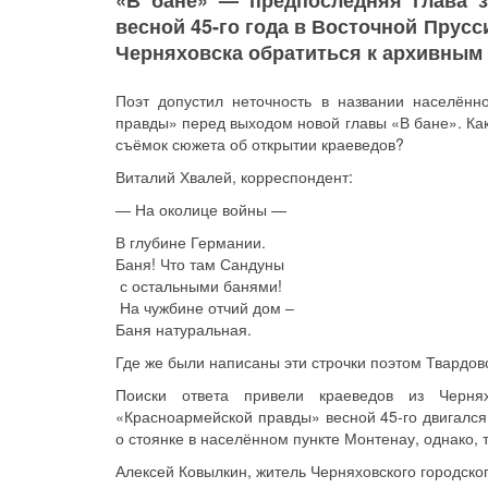
«В бане» — предпоследняя глава 
весной 45-го года в Восточной Прусс
Черняховска обратиться к архивным 
Поэт допустил неточность в названии населённ
правды» перед выходом новой главы «В бане». Ка
съёмок сюжета об открытии краеведов?
Виталий Хвалей, корреспондент:
— На околице войны —
В глубине Германии.
Баня! Что там Сандуны
с остальными банями!
На чужбине отчий дом –
Баня натуральная.
Где же были написаны эти строчки поэтом Твардов
Поиски ответа привели краеведов из Черня
«Красноармейской правды» весной 45-го двигался
о стоянке в населённом пункте Монтенау, однако, т
Алексей Ковылкин, житель Черняховского городског