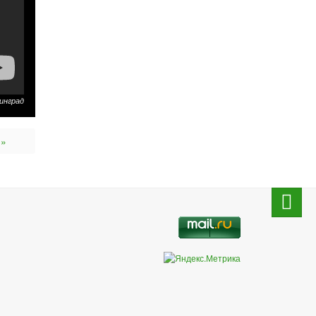
инград
 »