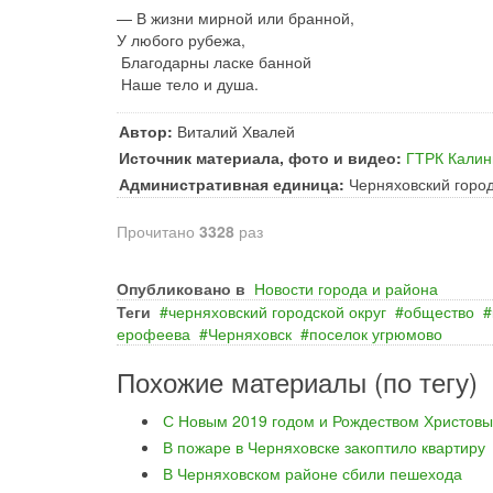
— В жизни мирной или бранной,
У любого рубежа,
Благодарны ласке банной
Наше тело и душа.
Автор:
Виталий Хвалей
Источник материала, фото и видео:
ГТРК Калин
Административная единица:
Черняховский город
Прочитано
3328
раз
Опубликовано в
Новости города и района
Теги
черняховский городской округ
общество
ерофеева
Черняховск
поселок угрюмово
Похожие материалы (по тегу)
С Новым 2019 годом и Рождеством Христовы
В пожаре в Черняховске закоптило квартиру
В Черняховском районе сбили пешехода