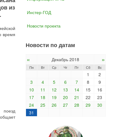
исана
дов из
Инстер-ГОД
.
Новости проекта
мейской
о время
Новости по датам
«
»
Декабрь 2018
Пн
Вт
Ср
Чт
Пт
Сб
Вс
1
2
3
4
5
6
7
8
9
10
11
12
13
14
15
16
17
18
19
20
21
22
23
24
25
26
27
28
29
30
 поезд
31
ообщает