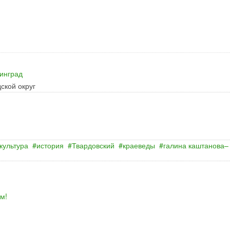
инград
ской округ
культура
история
Твардовский
краеведы
галина каштанова–
м!