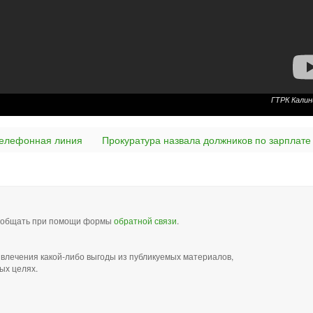
ГТРК Калин
телефонная линия
Прокуратура назвала должников по зарплате
сообщать при помощи формы
обратной связи
.
звлечения какой-либо выгоды из публикуемых материалов,
ых целях.