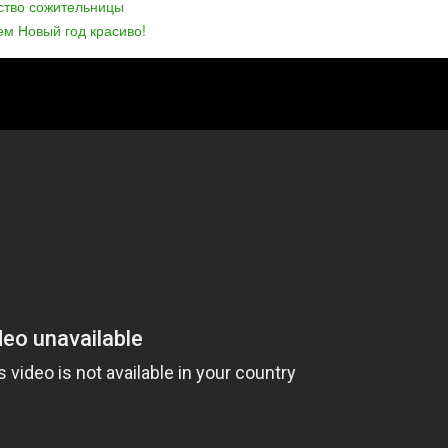
йство сожительницы
ем Новый год красиво!