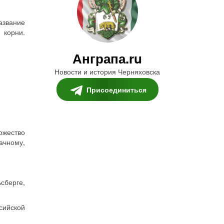
азвание
 корни.
Анграпа.ru
Новости и история Черняховска
Присоединиться
ожество
ачному,
сберге,
ийской