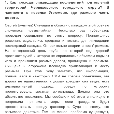
1. Как проходит ликвидация последствий подтоплений
территорий Черняховского городского округа? В
частности в поселке Угрюмово, где размыло часть
дороги.
Сергей Булычев: Ситуация в области с паводком этой осенью
сложилась чрезвычайная. Несколько раз губернатор
проводил совещания по этому вопросу. Принимались
решения, выделялись средства и техника для ликвидации
последствий паводка. Относительно аварии в пос.Угрюмово.
На сегодняшний день труба, по которой под дорогой
протекает ручей и которая не справилась с объемом воды от
чего и произошел размыв дороги, прочищена и промыта.
Очищена и огорожена площадка прилегающая к месту
размыва. При этом хочу заметить, что информация,
появившаяся в некоторых СМИ не совсем объективна, эта
дорога не единственная, к домам которым она ведет, есть
альтернативный подъезд, проезду по которому
препятствовала местная жительница. Делала она это
абсолютно незаконно. Мы сообщили об этом в полицию и
попросили принимать меры, если гражданка будет
препятствовать проезду транспорта. Судя по всему, это
возымело действие. Тем не менее, проблема существует,