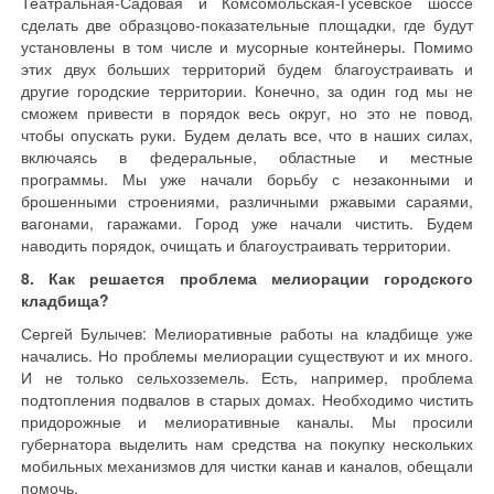
Театральная-Садовая и Комсомольская-Гусевское шоссе
сделать две образцово-показательные площадки, где будут
установлены в том числе и мусорные контейнеры. Помимо
этих двух больших территорий будем благоустраивать и
другие городские территории. Конечно, за один год мы не
сможем привести в порядок весь округ, но это не повод,
чтобы опускать руки. Будем делать все, что в наших силах,
включаясь в федеральные, областные и местные
программы. Мы уже начали борьбу с незаконными и
брошенными строениями, различными ржавыми сараями,
вагонами, гаражами. Город уже начали чистить. Будем
наводить порядок, очищать и благоустраивать территории.
8. Как решается проблема мелиорации городского
кладбища?
Сергей Булычев: Мелиоративные работы на кладбище уже
начались. Но проблемы мелиорации существуют и их много.
И не только сельхозземель. Есть, например, проблема
подтопления подвалов в старых домах. Необходимо чистить
придорожные и мелиоративные каналы. Мы просили
губернатора выделить нам средства на покупку нескольких
мобильных механизмов для чистки канав и каналов, обещали
помочь.