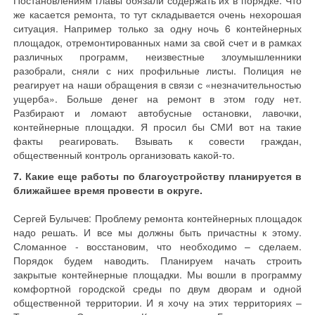
Постановлениям главы обязали содержать их в порядке. Что
же касается ремонта, то тут складывается очень нехорошая
ситуация. Например только за одну ночь 6 контейнерных
площадок, отремонтированных нами за свой счет и в рамках
различных программ, неизвестные злоумышленники
разобрали, сняли с них профильные листы. Полиция не
реагирует на наши обращения в связи с «незначительностью
ущерба». Больше денег на ремонт в этом году нет.
Разбирают и ломают автобусные остановки, лавочки,
контейнерные площадки. Я просил бы СМИ вот на такие
факты реагировать. Взывать к совести граждан,
общественный контроль организовать какой-то.
7. Какие еще работы по благоустройству планируется в
ближайшее время провести в округе.
Сергей Булычев: Проблему ремонта контейнерных площадок
надо решать. И все мы должны быть причастны к этому.
Сломанное - восстановим, что необходимо – сделаем.
Порядок будем наводить. Планируем начать строить
закрытые контейнерные площадки. Мы вошли в программу
комфортной городской среды по двум дворам и одной
общественной территории. И я хочу на этих территориях –