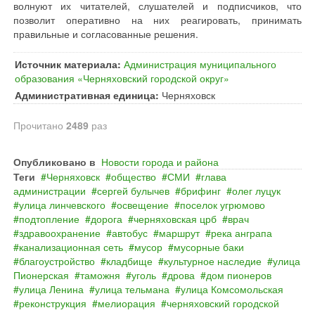
волнуют их читателей, слушателей и подписчиков, что
позволит оперативно на них реагировать, принимать
правильные и согласованные решения.
Источник материала:
Администрация муниципального
образования «Черняховский городской округ»
Административная единица:
Черняховск
Прочитано
2489
раз
Опубликовано в
Новости города и района
Теги
Черняховск
общество
СМИ
глава
администрации
сергей булычев
брифинг
олег луцук
улица линчевского
освещение
поселок угрюмово
подтопление
дорога
черняховская црб
врач
здравоохранение
автобус
маршрут
река анграпа
канализационная сеть
мусор
мусорные баки
благоустройство
кладбище
культурное наследие
улица
Пионерская
таможня
уголь
дрова
дом пионеров
улица Ленина
улица тельмана
улица Комсомольская
реконструкция
мелиорация
черняховский городской