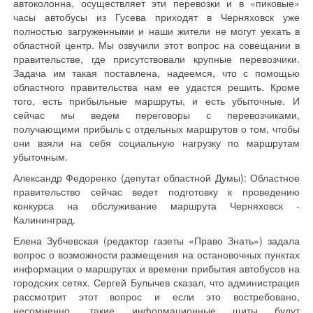
автоколонна, осуществляет эти перевозки и в «пиковые»
часы автобусы из Гусева приходят в Черняховск уже
полностью загруженными и наши жители не могут уехать в
областной центр. Мы озвучили этот вопрос на совещании в
правительстве, где присутствовали крупные перевозчики.
Задача им такая поставлена, надеемся, что с помощью
областного правительства нам ее удастся решить. Кроме
того, есть прибыльные маршруты, и есть убыточные. И
сейчас мы ведем переговоры с перевозчиками,
получающими прибыль с отдельных маршрутов о том, чтобы
они взяли на себя социальную нагрузку по маршрутам
убыточным.
Александр Федоренко (депутат областной Думы): Областное
правительство сейчас ведет подготовку к проведению
конкурса на обслуживание маршрута Черняховск -
Калининград.
Елена Зубчевская (редактор газеты «Право Знать») задала
вопрос о возможности размещения на остановочных пунктах
информации о маршрутах и времени прибытия автобусов на
городских сетях. Сергей Булычев сказал, что администрация
рассмотрит этот вопрос и если это востребовано,
несомненно, такие информационные щиты будут