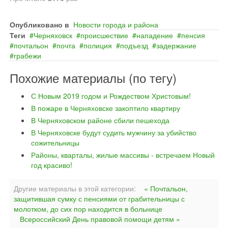
Опубликовано в
Новости города и района
Теги
Черняховск
происшествие
нападение
пенсия
почтальон
почта
полиция
подъезд
задержание
грабежи
Похожие материалы (по тегу)
С Новым 2019 годом и Рождеством Христовым!
В пожаре в Черняховске закоптило квартиру
В Черняховском районе сбили пешехода
В Черняховске будут судить мужчину за убийство
сожительницы
Районы, кварталы, жилые массивы - встречаем Новый
год красиво!
Другие материалы в этой категории:
« Почтальон,
защитившая сумку с пенсиями от грабительницы с
молотком, до сих пор находится в больнице
Всероссийский День правовой помощи детям »